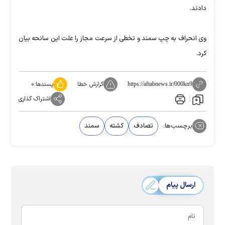
دادند.
وی انحراف به چپ سمند و تخطی از سرعت مجاز را علت این سانحه بیان
کرد.
گزارش خطا
پسندها:
۰
https://aftabnews.ir/000kn9
اشتراک گذاری
برچسب‌ها:
تصادف
کشته
سمند
ارسال پیام