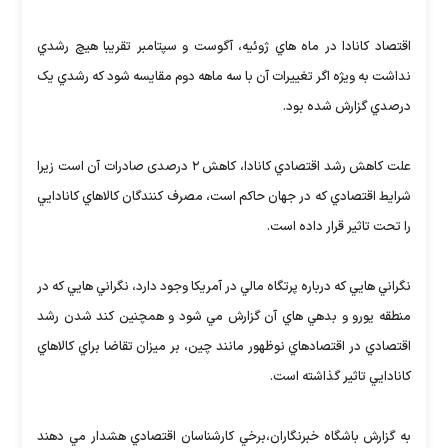
اقتصاد کانادا در ماه هاي ژوئيه، آگوست و سپتامبر تقريبا هيچ رشدي
نداشت به ويژه اگر تغييرات آن با سه ماهه دوم مقايسه شود که رشدي يک
درصدي گزارش شده بود.
علت کاهش رشد اقتصادي کانادا، کاهش ۲ درصدی صادرات آن است زيرا
شرايط اقتصادي که در جهان حاکم است، مصرف کنندگان کالاهاي کانادايي
را تحت تاثير قرار داده است.
نگراني هايي که درباره پرتگاه مالي در آمريکا وجود دارد، نگراني هايي که در
منطقه يورو و بدهي هاي آن گزارش مي شود و همچنين کند شدن رشد
اقتصادي در اقتصادهاي نوظهور مانند چين، بر ميزان تقاضا براي کالاهاي
کانادايي تاثير گذاشته است.
به گزارش باشگاه خبرنگاران،برخي کارشناسان اقتصادي هشدار مي دهند