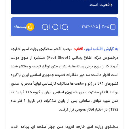
واقعیت است.
۱۳۹۲/۰۹/۰۵
۱۳:۰۵
پسندها:
۰
به گزارش آفتاب نیوز،
آفتاب:
مرضیه افخم سخنگوی وزارت امـور خـارجه
درخصوص بـرگه اطـلاع رسانـی (Fact Sheet) منتشره از سوی دولت
آمریکا که از سوی برخی رسانه ها به عنوان متن توافق ترجمه و منتشر شده
است اظهار داشت: سه دور مذاکرات فشرده جمهوری اسلامی ایران با گروه
کشورهای 1+5 در ژنو و ساعت ها مذاکرات کارشناسی نهایتاً منجر به صدور
برنامه اقدام مشترک میان جمهوری اسلامی ایران و گروه 5+1 گردید که
متن مورد توافق، ساعاتی پس از پایان مذاکرات (در تاریخ 3 آذر ماه
1392) در اختیار افکار عمومی قرار گرفت.
سخنگوی وزارت امور خارجه افزود: متن چهار صفحه ای برنامه اقدام