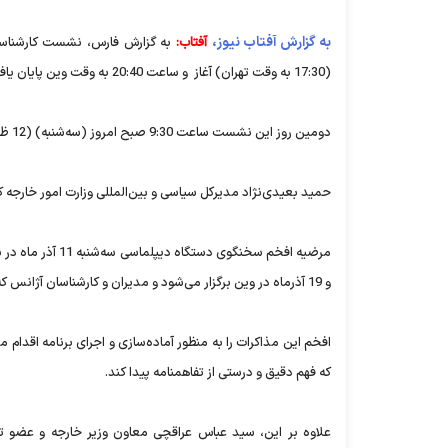
به گزارش آفتاب نیوز،
آفتاب:
(17:30 به وقت تهران) آغاز و ساعت 20:40 به وقت وین پایان یافت.
دومین روز این نشست ساعت 9:30 صبح امروز (سه‌شنبه) (12 ظهر به وقت تهران) در وین برگزار می‌شود و احتمالا تا آخر هفته جاری نیز ادامه خواهد یافت.
حمید بعیدی‌نژاد مدیرکل سیاسی و بین‌المللی وزارت امور خارجه 
و 19 آذرماه در وین برگزار می‌شود و مدیران و کارشناسان آژانس که وظیفه نظارت بر اجرای تفاهمات هسته‌ای را دارند به عنوان ناظر در این نشست شرکت می‌کنند.
افخم این مذاکرات را به منظور آماده‌سازی و اجرای برنامه اقدا
که فهم دقیق و درستی از تفاهمنامه پیدا کند.
علاوه بر این، سید عباس عراقچی معاون وزیر خارجه و عضو ت