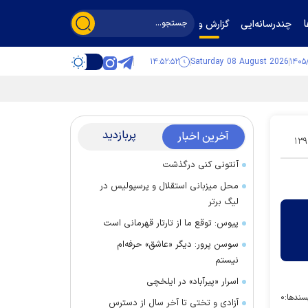
چندرسانه‌ایی
گزارش و گفت‌وگو
۱۴:۵۲:۵۲
Saturday 08 August 2026
پربازدید
آخرین اخبار
۱۳۹
آنتونی کنی درگذشت
محل میزبانی استقلال و پرسپولیس در
لیگ برتر
پیوس: توقع ما از تارتار قهرمانی است
سوسن پرور: دیگر «عاشق» حرفه‌ام
نیستم
اسرار «پیرآباد» در ایلخچی
سندها:
۰
آزادی و تختی تا آخر سال از دسترس