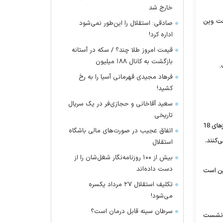
خارج شد
با حضور ناظران آژانس بین‌المللی انرژی اتمی ساعت 15 به وقت وین
صادقی: استقلال را این‌طور نمی‌شود
اداره کرد!
قیمت امروز طلا چند؟ / سکه در آستانه
بازگشت به کانال ۱۸۸ میلیون
فرهاد مجیدی قهرمانی آسیا را به رخ
کشید!
سعید آقاخانی و حجازی‌فر در یک سریال
تاریخی
مرضیه افخم سخنگوی دستگاه دیپلماسی سه‌شنبه 11 آذر ماه در نشست هفتگی با خبرنگاران درباره مذاکرات کارشناسی ایران و 1+5 گفت: این مذاکرات روزهای 18
اتفاق عجیب در صورت‌های مالی باشگاه
استقلال
بیش از ۱۰۰ روزنامه‌نگار شغل‌شان را از
دست داده‌اند
این است
تکلیف استقلال ۲۷ مرداد یکسره
می‌شود!
سرطان سینه قابل درمان است؟
‌ نشست