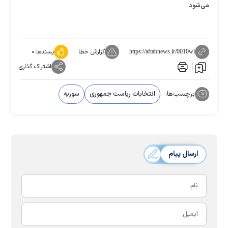
می‌شود.
گزارش خطا
پسندها:
۰
https://aftabnews.ir/0010wl
اشتراک گذاری
برچسب‌ها:
انتخابات ریاست جمهوری
سوریه
ارسال پیام