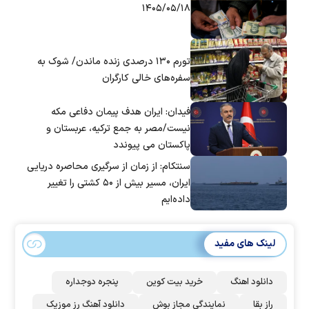
۱۴۰۵/۰۵/۱۸
تورم ۱۳۰ درصدی زنده ماندن/ شوک به
سفره‌های خالی کارگران
فیدان: ایران هدف پیمان دفاعی مکه
نیست/مصر به جمع ترکیه، عربستان و
پاکستان می پیوندد
سنتکام: از زمان از سرگیری محاصره دریایی
ایران، مسیر بیش از ۵۰ کشتی را تغییر
داده‌ایم
لینک های مفید
دانلود اهنگ
خرید بیت کوین
پنجره دوجداره
راز بقا
نمایندگی مجاز بوش
دانلود آهنگ رز‌ موزیک