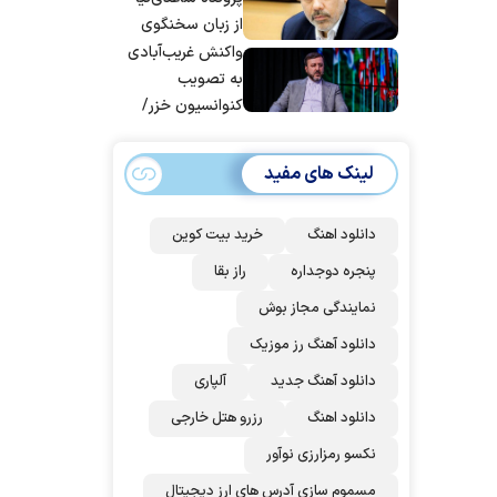
از زبان سخنگوی
قوه قضاییه
واکنش غریب‌آبادی
به تصویب
کنوانسیون خزر/
سهمیه ایران کم
می‌شود؟!
لینک های مفید
دانلود اهنگ
خرید بیت کوین
پنجره دوجداره
راز بقا
نمایندگی مجاز بوش
دانلود آهنگ رز‌ موزیک
دانلود آهنگ جدید
آلپاری
دانلود اهنگ
رزرو هتل خارجی
نکسو رمزارزی نوآور
مسموم سازی آدرس های ارز دیجیتال