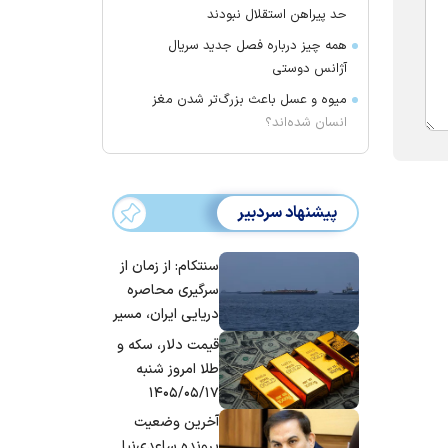
حد پیراهن استقلال نبودند
همه چیز درباره فصل جدید سریال
آژانس دوستی
میوه و عسل باعث بزرگ‌تر شدن مغز
انسان شده‌اند؟
پیشنهاد سردبیر
سنتکام: از زمان از
سرگیری محاصره
دریایی ایران، مسیر
بیش از ۵۰ کشتی را
قیمت دلار، سکه و
تغییر داده‌ایم
طلا امروز شنبه
۱۴۰۵/۰۵/۱۷
آخرین وضعیت
پرونده ساعدی‌نیا