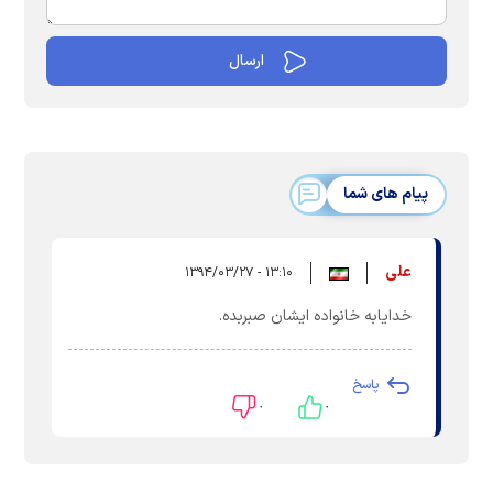
پیام های شما
علی
۱۳:۱۰ - ۱۳۹۴/۰۳/۲۷
خدایابه خانواده ایشان صبربده.
پاسخ
۰
۰