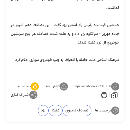
گذاشت .
جانشین فرمانده پلیس راه استان یزد گفت : این تصادف عصر امروز در
جاده مهریز - میانکوه رخ داد و به علت شدت تصادف هر پنج سرنشین
خودروی ال نود کشته شدند .
سرهنگ اسلامی علت حادثه را انحراف به چپ خودروی سواری اعلام کرد .
گزارش خطا
پسندها:
۰
https://aftabnews.ir/001168
اشتراک گذاری
برچسب‌ها:
تصادف کامیون
کشته
یزد