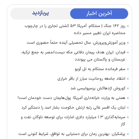
پربازدید
آخرین اخبار
روز ۱۶۲ جنگ | سنتکام: آمریکا ۵۳ کشتی تجاری را در چارچوب
محاصره ایران تغییر مسیر داده
وزیر آموزش‌وپرورش: سال تحصیلی آینده حتماً حضوری است
فیدان: ایران هدف پیمان دفاعی مکه نیست/مصر به جمع ترکیه،
عربستان و پاکستان می پیوندد
سفر فرمانده سنتکام به تل آویو
انتقاد جامعه روحانیت مبارز از باقر خرازی
کوروش اژدهاکش پرسپولیسی شد
همتی به وزارت خزانه‌داری آمریکا: پول‌هایمان دست خودمان است!
لبنان یک افسر عالی رتبه ارتش حکومت بشار اسد را دستگیر کرد
سرمایه‌گذاری ۱.۳ میلیارد دلاری امارات برای توسعه ناوگان نفت و
گاز
پزشکیان: بهترین زمان برای دستیابی به توافق، شرایط کنونی است