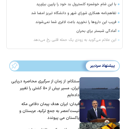
با این شام خوشمزه کلسترول بد خود را پایین بیاورید
تفاهم‌نامه همکاری شورای شهر و دانشگاه تبریز امضا شد
فریب این دارو‌ها را نخورید باعث لاغری شما نمی‌شوند
آمادگی شبستر برای بحران
این علائم می‌گوید به زودی یک حمله قلبی رخ می‌دهد
پیشنهاد سردبیر
سنتکام: از زمان از سرگیری محاصره دریایی
ایران، مسیر بیش از ۵۰ کشتی را تغییر
داده‌ایم
فیدان: ایران هدف پیمان دفاعی مکه
نیست/مصر به جمع ترکیه، عربستان و
پاکستان می پیوندد