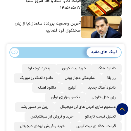
قیمت دلار، سکه و طلا امروز شنبه
۱۴۰۵/۰۵/۱۷
آخرین وضعیت پرونده ساعدی‌نیا از زبان
سخنگوی قوه قضاییه
لینک های مفید
دانلود اهنگ
خرید بیت کوین
پنجره دوجداره
راز بقا
نمایندگی مجاز بوش
دانلود آهنگ رز‌ موزیک
دانلود آهنگ جدید
آلپاری
دانلود اهنگ
رزرو هتل خارجی
نکسو رمزارزی نوآور
مسموم سازی آدرس های ارز دیجیتال
ریپل در مسیر رشد
تحلیل قیمت کاردانو
خرید و فروش ارز سینتتیکس
قیمت لحظه ای بیت کوین
خرید و فروش ارزهای دیجیتال