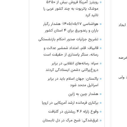
رویترز: آمریکا فروش بیش از ۵۲۵۰
موشک پاتریوت به چند کشور عربی را
تائید کرد
هواشناسی ۱۴۰۵/۰۵/۱۷؛ هشدار رگبار
یجاد
باران و رعدوبرق برای ۴ استان کشور
تشریح جزئیات صدور احکام بازنشستگی
قالیباف: قلم، امتداد شمشیر عدالت و
رسانه، سنگر پاسداری از حقیقت است
ست در بازار چین عرضه
سپاه: رسانه‌های انقلابی در برابر
دروغ‌پراکنی دشمن ایستادگی کردند
د ولی
پاکستان: جهان اسلام باید در برابر
اسرائیل متحد شود
هشدار چین به ژاپن
برکناری فرمانده ارشد آمریکایی در اروپا
وقوع زلزله ۴.۶ ریشتری در گلبافت
غرق‌شدگی؛ شبح مرگ در دل تابستان