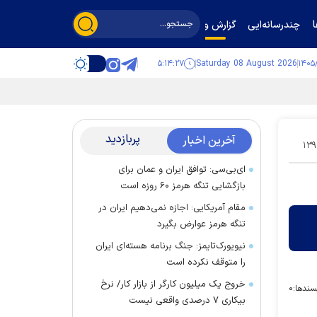
چندرسانه‌ایی
گزارش و گفت‌وگو
۵:۱۴:۲۷
Saturday 08 August 2026
پربازدید
آخرین اخبار
۱۳۹
ای‌بی‌سی: توافق ایران و عمان برای
بازگشایی تنگه هرمز ۶۰ روزه است
مقام آمریکایی: اجازه نمی‌دهیم ایران در
تنگه هرمز عوارض بگیرد
نیویورک‌تایمز: جنگ برنامه هسته‌ای ایران
را متوقف نکرده است
خروج یک میلیون کارگر از بازار کار/ نرخ
سندها:
۰
بیکاری ۷ درصدی واقعی نیست