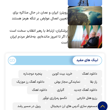
رویترز: ایران و عمان در حال مذاکره برای
تعیین اعمال عوارض بر تنگه هرمز هستند
پزشکیان: ارتباط با رهبر انقلاب سخت است
/ اگر تا امروز مانده‌ایم، به‌خاطر مردم ایران
است
لینک های مفید
دانلود اهنگ
خرید بیت کوین
پنجره دوجداره
راز بقا
نمایندگی مجاز بوش
دانلود آهنگ رز‌ موزیک
دانلود آهنگ جدید
آلپاری
دانلود اهنگ
رزرو هتل خارجی
نکسو رمزارزی نوآور
مسموم سازی آدرس های ارز دیجیتال
ریپل در مسیر رشد