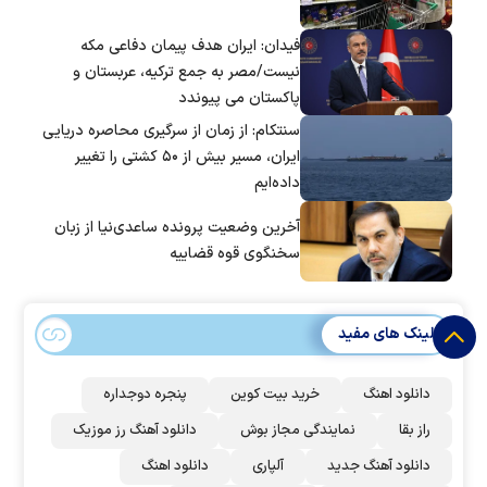
فیدان: ایران هدف پیمان دفاعی مکه
نیست/مصر به جمع ترکیه، عربستان و
پاکستان می پیوندد
سنتکام: از زمان از سرگیری محاصره دریایی
ایران، مسیر بیش از ۵۰ کشتی را تغییر
داده‌ایم
آخرین وضعیت پرونده ساعدی‌نیا از زبان
سخنگوی قوه قضاییه
لینک های مفید
دانلود اهنگ
خرید بیت کوین
پنجره دوجداره
راز بقا
نمایندگی مجاز بوش
دانلود آهنگ رز‌ موزیک
دانلود آهنگ جدید
آلپاری
دانلود اهنگ