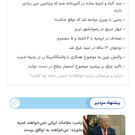
چند گیاه و ادویه ساده در آشپزخانه شما که ویتامین سی زیادی
دارند
یحیی با چیزی مواجه شد که توقع نداشت!
مهار حریق در رضوانشهر تبریز
تصادف در ارومیه با ۶ کشته و ۵ مصدوم
نوجوان ۱۲ ساله در میبد غرق شد
واکنش چین به موضوع همکاری با واشنگتآمریکا ن در زمینه امنیت
تاکید عراق بر پیشبرد موضوع انحصار سلاح در دست دولت
ترکیه و عربستان درباره «توافقنامه امنیتی مکه» چه گفتند؟
پیشنهاد سردبیر
ترامپ: مقامات ایرانی نمی‌خواهند ضربه
بخورند؛ می‌خواهند به توافق برسند