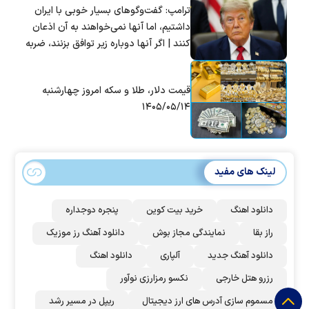
ترامپ: گفت‌و‌گو‌های بسیار خوبی با ایران
داشتیم، اما آنها نمی‌خواهند به آن اذعان
کنند | اگر آنها دوباره زیر توافق بزنند، ضربه
سختی خواهند خورد
قیمت دلار، طلا و سکه امروز چهارشنبه
۱۴۰۵/۰۵/۱۴
لینک های مفید
دانلود اهنگ
خرید بیت کوین
پنجره دوجداره
راز بقا
نمایندگی مجاز بوش
دانلود آهنگ رز‌ موزیک
دانلود آهنگ جدید
آلپاری
دانلود اهنگ
رزرو هتل خارجی
نکسو رمزارزی نوآور
مسموم سازی آدرس های ارز دیجیتال
ریپل در مسیر رشد