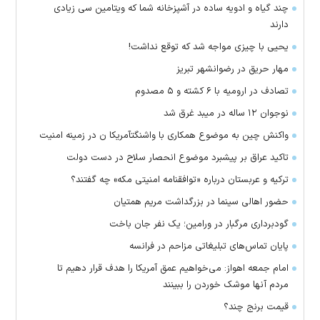
چند گیاه و ادویه ساده در آشپزخانه شما که ویتامین سی زیادی
دارند
یحیی با چیزی مواجه شد که توقع نداشت!
مهار حریق در رضوانشهر تبریز
تصادف در ارومیه با ۶ کشته و ۵ مصدوم
نوجوان ۱۲ ساله در میبد غرق شد
واکنش چین به موضوع همکاری با واشنگتآمریکا ن در زمینه امنیت
تاکید عراق بر پیشبرد موضوع انحصار سلاح در دست دولت
ترکیه و عربستان درباره «توافقنامه امنیتی مکه» چه گفتند؟
حضور اهالی سینما در بزرگداشت مریم همتیان
گودبرداری مرگبار در ورامین؛ یک نفر جان باخت
پایان تماس‌های تبلیغاتی مزاحم در فرانسه
امام جمعه اهواز: می‌خواهیم عمق آمریکا را هدف قرار دهیم تا
مردم آنها موشک خوردن را ببینند
قیمت برنج چند؟