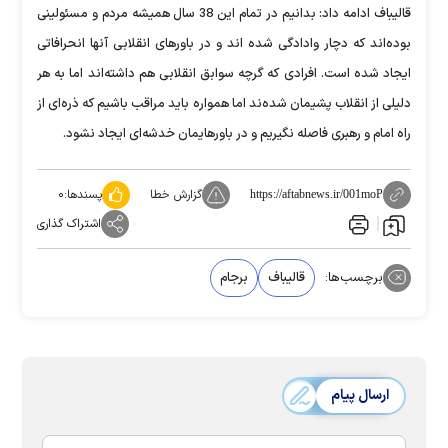
قالیباف ادامه داد: بدانیم در تمام این 38 سال همیشه مردم و مسئولینی
بوده‌اند که دچار وادادگی شده اند و در باورهای انقلابی آنها انحرافاتی
ایجاد شده است. افرادی که گرچه سوابق انقلابی هم داشته‌اند اما به هر
دلیلی از انقلاب پشیمان شده‌ند اما همواره باید مراقب باشیم که ذره‌ای از
راه امام و رهبری فاصله نگیریم و در باورهایمان خدشه‌ای ایجاد نشود.
گزارش خطا
پسندها:
۰
https://aftabnews.ir/001moP
اشتراک گذاری
برچسب‌ها:
قالیباف
برجام
ارسال پیام