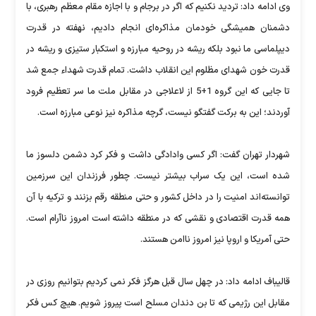
وی ادامه داد: تردید نکنیم که اگر در برجام و با اجازه مقام معظم رهبری، با
دشمنان همیشگی خودمان مذاکره‌ای انجام دادیم، نهفته در قدرت
دیپلماسی ما نبود بلکه ریشه در روحیه مبارزه و استکبار ستیزی و ریشه در
قدرت خون شهدای مظلوم این انقلاب داشت. تمام قدرت شهداء جمع شد
تا جایی که این گروه 1+5 از لاعلاجی در مقابل ملت ما سر تعظیم فرود
آوردند؛ این به برکت گفتگو نیست، گرچه مذاکره نیز نوعی مبارزه است.
شهردار تهران گفت: اگر کسی وادادگی داشت و فکر کرد دشمن دلسوز ما
شده است، این یک سراب بیشتر نیست. چطور فرزندان این سرزمین
توانسته‌اند امنیت را در داخل کشور و حتی منطقه رقم بزنند و ترکیه با آن
همه قدرت اقتصادی و نقشی که در منطقه داشته است امروز ناآرام است.
حتی آمریکا و اروپا نیز امروز ناامن هستند.
قالیباف ادامه داد: در چهل سال قبل هرگز فکر نمی کردیم بتوانیم روزی در
مقابل این رژیمی که تا بن دندان مسلح است پیروز شویم. هیچ کس فکر