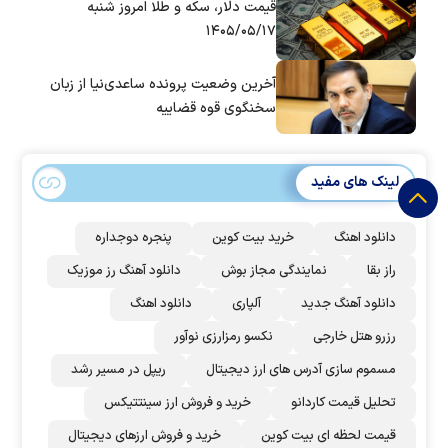
قیمت دلار، سکه و طلا امروز شنبه
۱۴۰۵/۰۵/۱۷
آخرین وضعیت پرونده ساعدی‌نیا از زبان
سخنگوی قوه قضاییه
لینک های مفید
دانلود اهنگ
خرید بیت کوین
پنجره دوجداره
راز بقا
نمایندگی مجاز بوش
دانلود آهنگ رز‌ موزیک
دانلود آهنگ جدید
آلپاری
دانلود اهنگ
رزرو هتل خارجی
نکسو رمزارزی نوآور
مسموم سازی آدرس های ارز دیجیتال
ریپل در مسیر رشد
تحلیل قیمت کاردانو
خرید و فروش ارز سینتتیکس
قیمت لحظه ای بیت کوین
خرید و فروش ارزهای دیجیتال