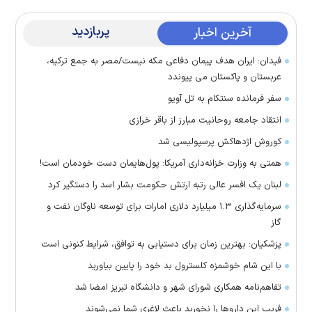
پربازدید
آخرین اخبار
فیدان: ایران هدف پیمان دفاعی مکه نیست/مصر به جمع ترکیه،
عربستان و پاکستان می پیوندد
سفر فرمانده سنتکام به تل آویو
انتقاد جامعه روحانیت مبارز از باقر خرازی
کوروش اژدهاکش پرسپولیسی شد
همتی به وزارت خزانه‌داری آمریکا: پول‌هایمان دست خودمان است!
لبنان یک افسر عالی رتبه ارتش حکومت بشار اسد را دستگیر کرد
سرمایه‌گذاری ۱.۳ میلیارد دلاری امارات برای توسعه ناوگان نفت و
گاز
پزشکیان: بهترین زمان برای دستیابی به توافق، شرایط کنونی است
با این شام خوشمزه کلسترول بد خود را پایین بیاورید
تفاهم‌نامه همکاری شورای شهر و دانشگاه تبریز امضا شد
فریب این دارو‌ها را نخورید باعث لاغری شما نمی‌شوند