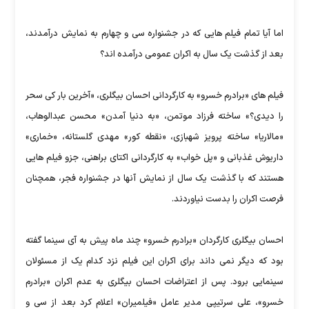
اما آیا تمام فیلم هایی که در جشنواره سی و چهارم به نمایش درآمدند،
بعد از گذشت یک سال به اکران عمومی درآمده اند؟
فیلم های «برادرم خسرو» به کارگردانی احسان بیگلری، «آخرین بار کی سحر
را دیدی؟» ساخته فرزاد موتمن، «به دنیا آمدن» محسن عبدالوهاب،
«مالاریا» ساخته پرویز شهبازی، «نقطه کور» مهدی گلستانه، «خماری»
داریوش غذبانی و «پل خواب» به کارگردانی اکتای براهنی، جزو فیلم هایی
هستند که با گذشت یک سال از نمایش آنها در جشنواره فجر، همچنان
فرصت اکران را بدست نیاوردند.
احسان بیگلری کارگردان «برادرم خسرو» چند ماه پیش به آی سینما گفته
بود که دیگر نمی داند برای اکران این فیلم نزد کدام یک از مسئولان
سینمایی برود. پس از اعتراضات احسان بیگلری به عدم اکران «برادرم
خسرو»، علی سرتیپی مدیر عامل «فیلمیران» اعلام کرد بعد از سی و