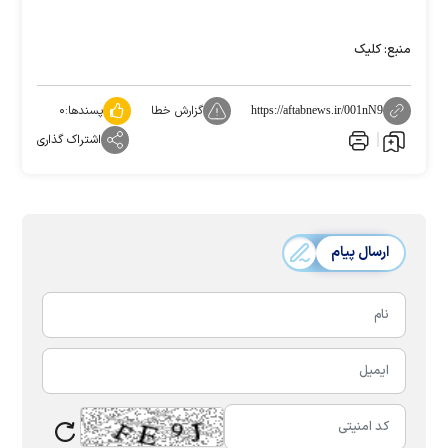
منبع: کلیک
گزارش خطا
پسندها:
۰
https://aftabnews.ir/001nN9
اشتراک گذاری
ارسال پیام