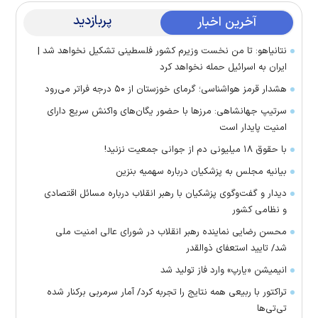
پربازدید
آخرین اخبار
نتانیاهو: تا من نخست وزیرم کشور فلسطینی تشکیل نخواهد شد |
ایران به اسرائیل حمله نخواهد کرد
هشدار قرمز هواشناسی؛ گرمای خوزستان از ۵۰ درجه فراتر می‌رود
سرتیپ جهانشاهی: مرز‌ها با حضور یگان‌های واکنش سریع دارای
امنیت پایدار است
با حقوق ۱۸ میلیونی دم از جوانی جمعیت نزنید!
بیانیه مجلس به پزشکیان درباره سهمیه بنزین
دیدار و گفت‌وگوی پزشکیان با رهبر انقلاب درباره مسائل اقتصادی
و نظامی کشور
محسن رضایی نماینده رهبر انقلاب در شورای عالی امنیت ملی
شد/ تایید استعفای ذوالقدر
انیمیشن «یارپ» وارد فاز تولید شد
تراکتور با ربیعی همه نتایج را تجربه کرد/ آمار سرمربی برکنار شده
تی‌تی‌ها