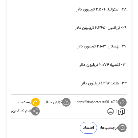
۲۸- استرالیا: ۲.۵۶۴ تریلیون دلار
۲۹- آرژانتین: ۲.۳۶۵ تریلیون دلار
۳۰- لهستان: ۲.۱۰۳ تریلیون دلار
۳۱- کلمبیا: ۲.۰۷۴ تریلیون دلار
۳۲- هلند: ۱.۴۹۶ تریلیون دلار
گزارش خطا
پسندها:
۰
https://aftabnews.ir/001nOR
اشتراک گذاری
برچسب‌ها:
اقتصاد