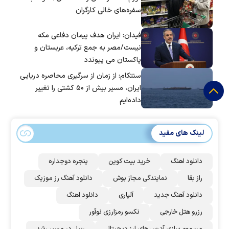
سفره‌های خالی کارگران
فیدان: ایران هدف پیمان دفاعی مکه
نیست/مصر به جمع ترکیه، عربستان و
پاکستان می پیوندد
سنتکام: از زمان از سرگیری محاصره دریایی
ایران، مسیر بیش از ۵۰ کشتی را تغییر
داده‌ایم
لینک های مفید
دانلود اهنگ
خرید بیت کوین
پنجره دوجداره
راز بقا
نمایندگی مجاز بوش
دانلود آهنگ رز‌ موزیک
دانلود آهنگ جدید
آلپاری
دانلود اهنگ
رزرو هتل خارجی
نکسو رمزارزی نوآور
مسموم سازی آدرس های ارز دیجیتال
ریپل در مسیر رشد