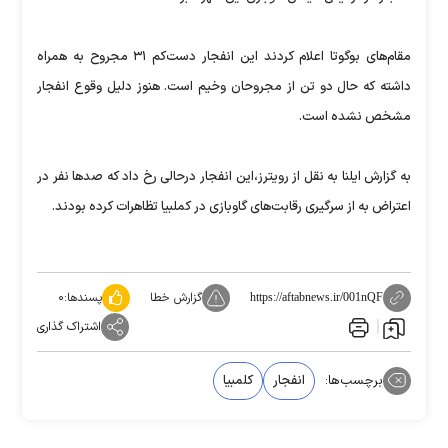
مقام‌های بوگوتا اعلام کردند این انفجار دست‌کم ۳۱ مجروح به همراه
داشته که حال دو تن از مجروحان وخیم است. هنوز دلیل وقوع انفجار
مشخص نشده است.
به گزارش ایلنا به نقل از رویترز،این انفجار درحالی رخ داد که صدها نفر در
اعتراض به از سرگیری رقابت‌های گاوبازی در کملبیا تظاهرات کرده بودند.
گزارش خطا
پسندها:
۰
https://aftabnews.ir/001nQF
اشتراک گذاری
برچسب‌ها:
انفجار
کلمبیا