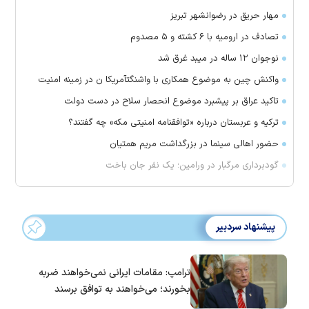
مهار حریق در رضوانشهر تبریز
تصادف در ارومیه با ۶ کشته و ۵ مصدوم
نوجوان ۱۲ ساله در میبد غرق شد
واکنش چین به موضوع همکاری با واشنگتآمریکا ن در زمینه امنیت
تاکید عراق بر پیشبرد موضوع انحصار سلاح در دست دولت
ترکیه و عربستان درباره «توافقنامه امنیتی مکه» چه گفتند؟
حضور اهالی سینما در بزرگداشت مریم همتیان
گودبرداری مرگبار در ورامین؛ یک نفر جان باخت
پیشنهاد سردبیر
ترامپ: مقامات ایرانی نمی‌خواهند ضربه
بخورند؛ می‌خواهند به توافق برسند