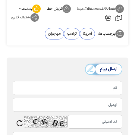
گزارش خطا
پسندها:
۰
https://aftabnews.ir/001na9
اشتراک گذاری
برچسب‌ها:
آمریکا
ترامپ
مهاجران
ارسال پیام