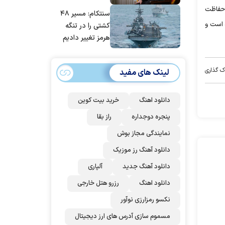
مانده‌ایم، به‌خاطر
ش حفاظت
سنتکام: مسیر ۴۸
مردم ایران است
‌ است و
کشتی را در تنگه
هرمز تغییر دادیم
ک گذاری
لینک های مفید
دانلود اهنگ
خرید بیت کوین
پنجره دوجداره
راز بقا
نمایندگی مجاز بوش
دانلود آهنگ رز‌ موزیک
دانلود آهنگ جدید
آلپاری
دانلود اهنگ
رزرو هتل خارجی
نکسو رمزارزی نوآور
مسموم سازی آدرس های ارز دیجیتال