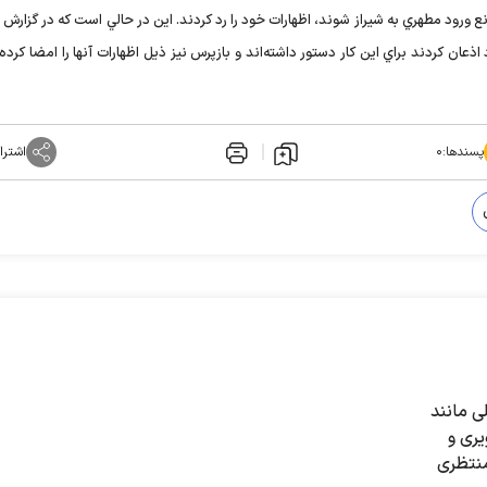
ع ورود مطهري به شيراز شوند، اظهارات خود را رد كردند. اين در حالي است كه در گزار
عان كردند براي اين كار دستور داشته‌اند و بازپرس نيز ذيل اظهارات آنها را امضا كرده
پسندها:
۰
اشترا
ی مانند
ری و
منتظری