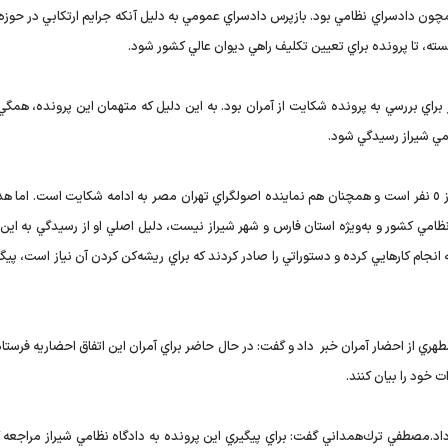
همچون دادسراي نظامي بود. بازپرس دادسراي عمومي به دليل آنكه جرايم ارتكابي در حوز
ه، تا پرونده براي تعيين تكليف راهي ديوان عالي كشور شود.
براي بررسي به پرونده شكايت از آمران بود. به اين دليل كه متهمان اين پرونده، همگ
امي شيراز رسيدگي شود.
اكنون آمرين اين حمله مشخص هستند و تعداد آنان نيز بيش از ٥ نفر است و همچنان هم نماينده اصولگراي تهران مصر به ادامه شكايت است. 
ظامي كشور و به‌ويژه استان فارس و شهر شيراز نيست، دليل اصلي او از رسيدگي به اين 
انجام كارهايي كرده و دستوراتي را صادر كردند كه براي ريشه‌كن كردن آن نياز است، پيگ
مطهري از احضار آمران خبر داد و گفت: در حال حاضر براي آمران اين اتفاق احضاريه فرست
 خود را بيان كنند.
د.مصطفي ترك‌همداني گفت: براي پيگيري اين پرونده به دادگاه نظامي شيراز مراجعه ك