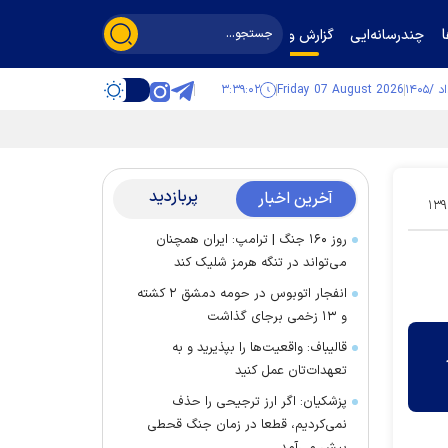
چندرسانه‌ایی
گزارش و گفت‌وگو
۳:۳۹:۰۲
Friday 07 August 2026
پربازدید
آخرین اخبار
۱۳۹
روز ۱۶۰ جنگ | ترامپ: ایران همچنان
می‌تواند در تنگه هرمز شلیک کند
انفجار اتوبوس در حومه دمشق ۲ کشته
و ۱۳ زخمی برجای گذاشت
قالیباف: واقعیت‌ها را بپذیرید و به
 اسفند ٩٣ در
تعهدات‌تان عمل کنید
پزشکیان: اگر ارز ترجیحی را حذف
نمی‌کردیم، قطعا در زمان جنگ قحطی