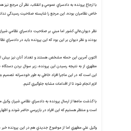
با ارجاع پرونده به دادسراي عمومي و انقلاب، نظر آن مرجع نيز 
خاص نظاميان بوده، اين مرجع را شايسته صلاحيت رسيدگي ندانست
نظر ديوان‌عالي كشور اما مبني بر صلاحيت دادسراي نظامي شيراز 
بودند و نظر ديوان بر اين بود كه اين پرونده بايد در دادسراي نظ
مطهري از به نتيجه رسيدن اين پرونده، زير سوال بردن دستگاه ن
اين است كه در اين ماجرا افراد خاطي به طور خودسرانه تصميم به 
لازم انجام شود تا از اقدامات مشابه جلوگيري كنيم.
با گذشت ماه‌ها از ارسال پرونده به دادسراي نظامي شيراز، وكيل 
است و منتظر هستيم كه اين افراد در بازپرسي حاضر شوند و اظهارات
وكيل علي مطهري اما از موضوع جديدي هم در اين پرونده خبر دا