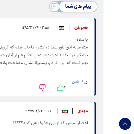
پیام های شما
هموطن
۱۱:۵۸ - ۱۳۹۵/۱۲/۰۴
با سلام
متاسفانه اين باور غلط در كشور ما باب شده كه گرو
بر انگيز تر اينكه ظاهرا بدنه اصلي نظام هم از آنان
بهتر است كه اين افراد و پشتيبانانشان مصلحت واقعي
پاسخ
۰
۴
مهدی
۱۱:۱۹ - ۱۳۹۵/۱۲/۰۴
احضار میشن که ازشون عذرخواهی کنند؟؟؟؟؟