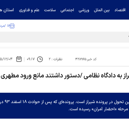
استان ها
اقتصاد
بین الملل
ورزشی
اجتماعی
سلامت
علم و فناوری
۱۶ /مرداد /۱۴۰۵
نظرات : ۲
۰۹:۱۷
۵/۱۲/۰۴
کد خبر:۴۲۸۹۶۵
 شیراز به دادگاه نظامی /دستور داشتند مانع ورود مطهری
احضاریه دادگاه برای آمران حمله به علی مطهری، آخرین تحول در پرونده شیراز است. پرونده‌ای که پس از حوادث ١٨
رحله «احضار آمران» رسیده است.