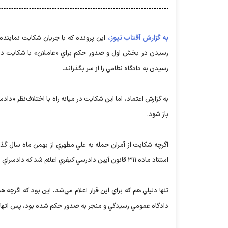
به گزارش آفتاب نیوز،
اين پرونده كه با جريان شكايت نمايند
رسيدن در بخش اول و صدور حكم براي «عاملان» با شكايت ديگر
رسيدن به دادگاه نظامي را از سر بگذراند.
به گزارش اعتماد، اما اين شكايت در ميانه راه با اختلاف‌نظر «داد
باز شود.
اگرچه شكايت از آمران حمله به علي مطهري از بهمن ماه سال گذ
استناد ماده ٣١١ قانون آيين دادرسي كيفري اعلام شد كه دادسراي نظامي صلاحيت رسيدگي به اين دعوي را ندارد.
تنها دليلي هم كه براي اين قرار اعلام مي‌شد، اين بود كه اگرچه
دادگاه عمومي رسيدگي و منجر به صدور حكم شده بود، پس اتهاما