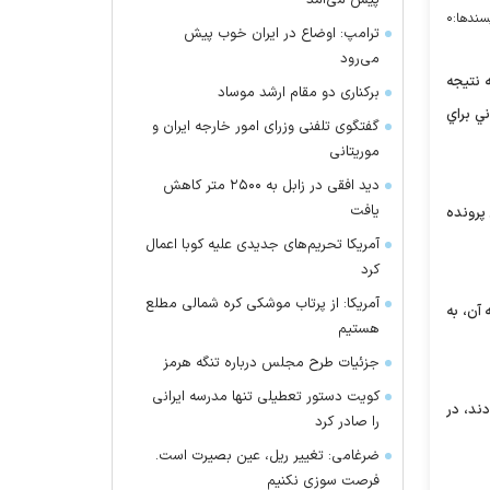
پیش می‌آمد
سندها:
۰
ترامپ: اوضاع در ایران خوب پیش
می‌رود
 نتيجه
برکناری دو مقام ارشد موساد
ي براي
گفتگوی تلفنی وزرای امور خارجه ایران و
موریتانی
دید افقی در زابل به ۲۵۰۰ متر کاهش
یافت
 پرونده
آمریکا تحریم‌های جدیدی علیه کوبا اعمال
کرد
آمریکا: از پرتاب موشکی کره شمالی مطلع
آن، به
هستیم
جزئیات طرح مجلس درباره تنگه هرمز
کویت دستور تعطیلی تنها مدرسه ایرانی
دند، در
را صادر کرد
ضرغامی: تغییر ریل، عین بصیرت است.
فرصت سوزی نکنیم