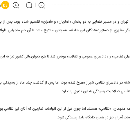
پ
ه تهران و در مسير قضايي به دو بخش «ضاربان» و «آمران» تقسيم شده بود، پس از به
 مطهري از دستوردهندگان اين حادثه، همچنان مفتوح ماند تا آن هم ماجرايي طولان
سراي نظامي» و «دادسراي عمومي و انقلاب» روبه‌رو شد تا پاي ديوان‌عالي كشور نيز به اين
شته در دادسراي نظامي شيراز مطرح شده بود، اما پس از گذشت چند ماه از رسيدگي به 
 همه متهمان، «نظامي» هستند اما چون قبل از اين اتهامات ضاربين كه آنان نيز نظامي بو
ت آمران نيز در همان دادگاه بايد رسيدگي شود.