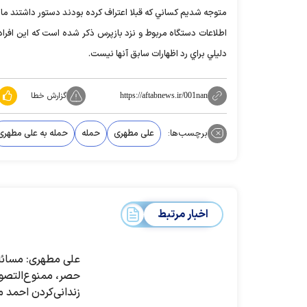
متوجه شديم كساني كه قبلا اعتراف كرده بودند دستور داشتند مان
اطلاعات دستگاه مربوط و نزد بازپرس ذكر شده است كه اين افراد اذ
دليلي براي رد اظهارات سابق آنها نيست.
گزارش خطا
https://aftabnews.ir/001nan
برچسب‌ها:
علی مطهری
حمله
حمله به علی مطهری
اخبار مرتبط
علی مطهری: مسائل
حصر، ممنوع‌التصوی
زندانی‌کردن احمد 