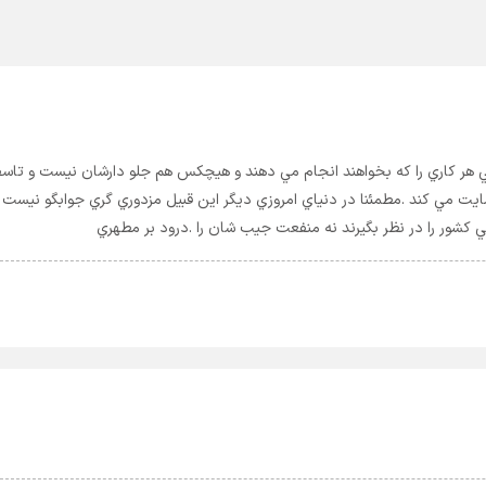
هي هر كاري را كه بخواهند انجام مي دهند و هيچكس هم جلو دارشان نيست و تاس
 حمايت مي كند .مطمئنا در دنياي امروزي ديگر اين قبيل مزدوري گري جوابگو نيست 
 كشور را در نظر بگيرند نه منفعت جيب شان را .درود بر مطهري