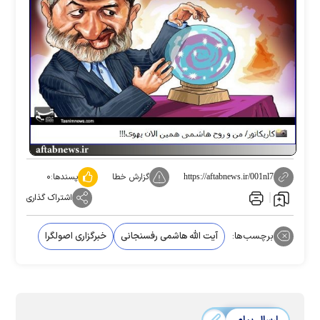
گزارش خطا
پسندها:
۰
https://aftabnews.ir/001nl7
اشتراک گذاری
برچسب‌ها:
آیت الله هاشمی رفسنجانی
خبرگزاری اصولگرا