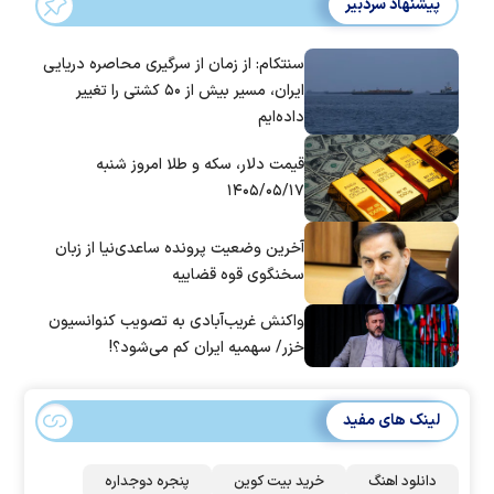
پیشنهاد سردبیر
سنتکام: از زمان از سرگیری محاصره دریایی
ایران، مسیر بیش از ۵۰ کشتی را تغییر
داده‌ایم
قیمت دلار، سکه و طلا امروز شنبه
۱۴۰۵/۰۵/۱۷
آخرین وضعیت پرونده ساعدی‌نیا از زبان
سخنگوی قوه قضاییه
واکنش غریب‌آبادی به تصویب کنوانسیون
خزر/ سهمیه ایران کم می‌شود؟!
لینک های مفید
دانلود اهنگ
خرید بیت کوین
پنجره دوجداره