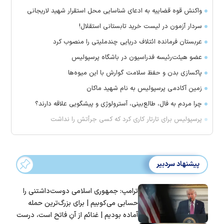
واکنش قوه قضاییه به ادعای شناسایی محل استقرار شهید لاریجانی
سردار آزمون در لیست خرید تابستانی استقلال!
عربستان فرمانده ائتلاف دریایی چندملیتی را منصوب کرد
عضو هیئت‌رئیسه فدراسیون در باشگاه پرسپولیس
پاکسازی بدن و حفظ سلامت گوارش با این میوه‌ها
زمین آکادمی پرسپولیس به نام شهید ماکان
چرا مردم به فال، طالع‌بینی، آسترولوژی و پیشگویی علاقه دارند؟
پرسپولیس برای تارتار کاری کرد که کسی جرأتش را نداشت
پیشنهاد سردبیر
ترامپ: جمهوری اسلامی دوست‌داشتنی را
حسابی می‌کوبیم | برای بزرگ‌ترین حمله
آماده بودیم | غنائم از آنِ فاتح است، درست