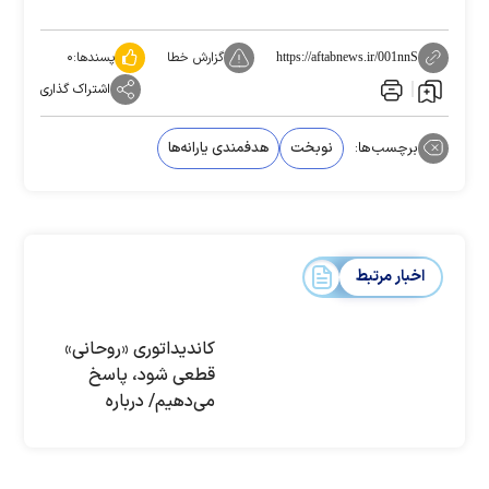
گزارش خطا
پسندها:
۰
https://aftabnews.ir/001nnS
اشتراک گذاری
برچسب‌ها:
نوبخت
هدفمندی یارانه‌ها
اخبار مرتبط
کاندیداتوری «روحانی»
قطعی شود، پاسخ
می‌دهیم/ درباره
تعطیلی ۳۰ اسفند
تصمیم‌گیری نشده