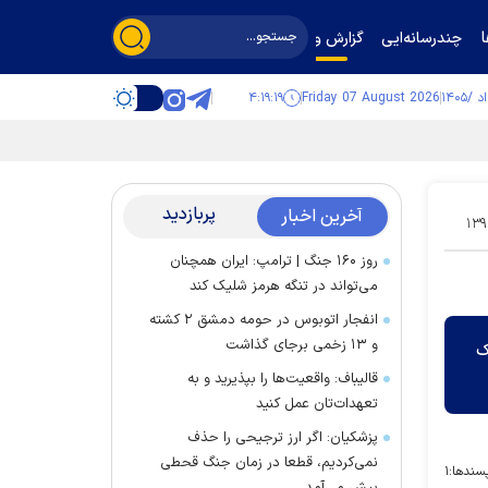
چندرسانه‌ایی
گزارش و گفت‌وگو
۴:۱۹:۱۹
Friday 07 August 2026
پربازدید
آخرین اخبار
۱۳۹
روز ۱۶۰ جنگ | ترامپ: ایران همچنان
می‌تواند در تنگه هرمز شلیک کند
انفجار اتوبوس در حومه دمشق ۲ کشته
و ۱۳ زخمی برجای گذاشت
ک
قالیباف: واقعیت‌ها را بپذیرید و به
تعهدات‌تان عمل کنید
پزشکیان: اگر ارز ترجیحی را حذف
نمی‌کردیم، قطعا در زمان جنگ قحطی
سندها:
۱