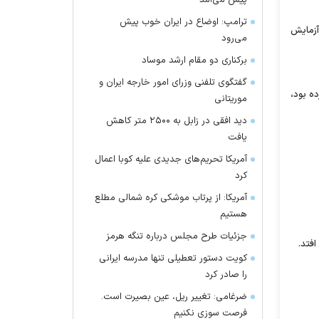
پیش می‌آمد
ترامپ: اوضاع در ایران خوب پیش
آزمایش
می‌رود
برکناری دو مقام ارشد موساد
گفتگوی تلفنی وزرای امور خارجه ایران و
رده بود،
موریتانی
دید افقی در زابل به ۲۵۰۰ متر کاهش
یافت
آمریکا تحریم‌های جدیدی علیه کوبا اعمال
کرد
آمریکا: از پرتاب موشکی کره شمالی مطلع
هستیم
جزئیات طرح مجلس درباره تنگه هرمز
فتد.
کویت دستور تعطیلی تنها مدرسه ایرانی
را صادر کرد
ضرغامی: تغییر ریل، عین بصیرت است.
فرصت سوزی نکنیم