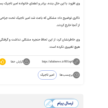
وی افزود: با این حال بنده، ‌برادر و اعضای خانواده امیر تاجیک 
ذاکری توضیح داد: مشکلی که باعث شد امیر تاجیک تحت جراحی قرار 
از آنجا خارج کردند.
وی خاطرنشان کرد: از این لحاظ حنجره مشکلی نداشت و گرفتگی ب
هیچ تغییری نکرده است.
گزارش خطا
https://aftabnews.ir/001np0
برچسب‌ها:
امیر تاجیک
ارسال پیام