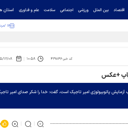
استان ها
اقتصاد
بین الملل
ورزشی
اجتماعی
سلامت
علم و فناوری
۱۶ /مرداد /۱۴۰۵
ا تکذیب کرد
۵/۱۲/۰۸
۱۰:۵۸
کد خبر:۴۲۹۸۴۶
 پاپ +عکس
اب آزمایش پاتوبیولوژی امیر تاجیک است، گفت: خدا را شکر صدای امیر تاجی
پ