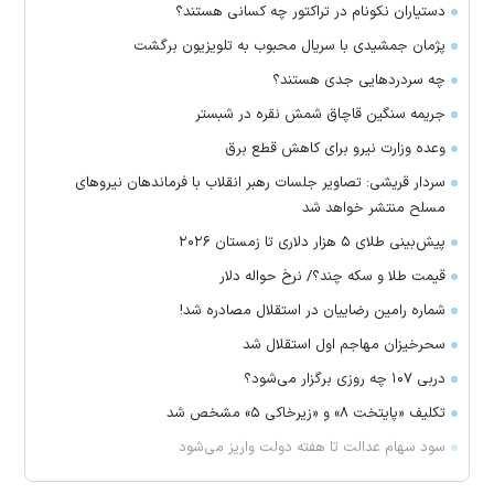
دستیاران نکونام در تراکتور چه کسانی هستند؟
پژمان جمشیدی با سریال محبوب به تلویزیون برگشت
چه سردرد‌هایی جدی هستند؟
جریمه سنگین قاچاق شمش نقره در شبستر
وعده وزارت نیرو برای کاهش قطع برق
سردار قریشی: تصاویر جلسات رهبر انقلاب با فرماندهان نیرو‌های
مسلح منتشر خواهد شد
پیش‌بینی طلای ۵ هزار دلاری تا زمستان ۲۰۲۶
قیمت طلا و سکه چند؟/ نرخ حواله دلار
شماره رامین رضاییان در استقلال مصادره شد!
سحرخیزان مهاجم اول استقلال شد
دربی ۱۰۷ چه روزی برگزار می‌شود؟
تکلیف «پایتخت ۸» و «زیرخاکی ۵» مشخص شد
سود سهام عدالت تا هفته دولت واریز می‌شود