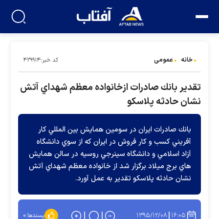
خانه
عمومی
کد خبر:۴۲۹۹۱۴
تقدير بانك صادرات ازخانواده معظم شهداي آتش
نشان حادثه پلاسكو
بانك صادرات ايران در سومين همايش بين المللي كار
آفريني كسب و كار فروش در ايران كه از سوي دانشگاه
آزاد اسلامي و دانشگاه سينرجي روسيه در سالن همايش
هاي برج ميلاد برگزار شد از خانواده معظم شهداي آتش
نشان حادثه پلاسكو تقدير به عمل آورد.
۱۳۹۵/۱۲/۰۸
۱۶:۰۵
پسندها:
۰