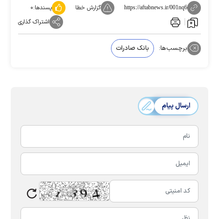
گزارش خطا
پسندها:
۰
https://aftabnews.ir/001nq6
اشتراک گذاری
برچسب‌ها:
بانک صادرات
ارسال پیام