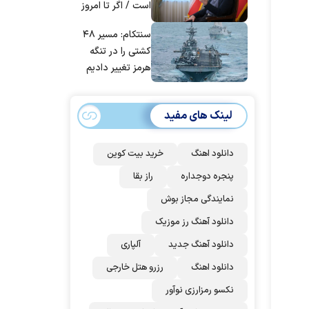
است / اگر تا امروز
مانده‌ایم، به‌خاطر
سنتکام: مسیر ۴۸
مردم ایران است
کشتی را در تنگه
هرمز تغییر دادیم
لینک های مفید
دانلود اهنگ
خرید بیت کوین
پنجره دوجداره
راز بقا
نمایندگی مجاز بوش
دانلود آهنگ رز‌ موزیک
دانلود آهنگ جدید
آلپاری
دانلود اهنگ
رزرو هتل خارجی
نکسو رمزارزی نوآور