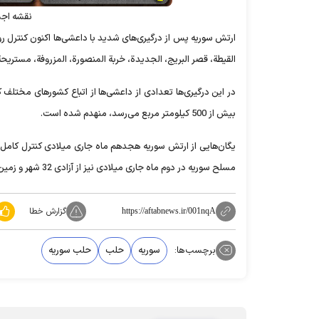
نقشه اجم
ارتش سوریه پس از درگیری‌های شدید با داعشی‌ها اکنون کنترل روستا
القیطة، قصر البریج، الجدیدة، خربة ‌المنصورة، المزروفة، مستریح
در این درگیری‌ها تعدادی از داعشی‌ها از اتباع کشورهای مختل
بیش از 500 کیلومتر مربع می‌رسد، منهدم شده است.
یگان‌هایی از ارتش سوریه هجدهم ماه جاری میلادی کنترل کامل
مسلح سوریه در دوم ماه جاری میلادی نیز از آزادی 32 شهر و زمین کشاورزی در حومه شمال شرقی حلب به مساحت کلی 250 کیلومتر مربع خبر داد.
گزارش خطا
https://aftabnews.ir/001nqA
برچسب‌ها:
سوریه
حلب
حلب سوریه