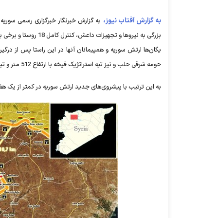
به گزارش آفتاب نیوز،
به گزارش خبرنگار خبرگزاری رسمی سوریه
بزرگی به نیروها و تجهیزات داعش، کنترل کامل 18 روستا و برخی بلندی‌های استراتژیک این منطقه را به دست گرفتند.
یگان‌ها ارتش سوریه و همپیمانان آنها در این راستا پس از درگ
حومه شرقی حلب و نیز تپه استراتژیک فیخه با ارتفاع 512 متر و تپه استراتژیک الحواره با ارتفاع 495 متر در حومه شرقی حلب را به دست گرفتند.
به این ترتیب با پیشروی‌های جدید ارتش سوریه در کمتر از یک هفته در حومه شرقی حلب، مساح