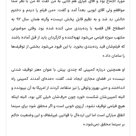
مورد اجماع بود و آقای عیاری هم جایی به من گفت که من با نظر شما
موافقم ولی آقای ایوبی بعداً آمد و گفت: «من فیلم را دیدم و دخترم
حالش بد شد و به نظرم قابل پخش نیست» وگرنه همان سال ۹۲ به
اصطلاح قال قضیه با رده‌بندی سنی کنده شده بود. وقتی موضوعی
ملتهب سوژه فیلمی می‌شود تهیه‌کننده و کارگردان باید از قبل آماده باشند
که فیلم‌شان قید رده‌بندی بخورد. با این قیود می‌شود بخشی از توقیف‌ها
را سامان داد.»
او همچنین درباره کمپینی که چندی پیش با عنوان «هنر توقیف شدنی
نیست» در فضای مجازی ایجاد شد، گفت: «عده‌ای آمدند کمپینی راه
انداختند و حتی بهروز وثوقی را نیز متقاعد کردند از امریکا به آن بپیوندد و
البته کمپین‌شان شکست خورد چون حرف‌شان خیلی کلی بود، البته اینکه
هیچ فیلمی توقیف نشود، آرزوی خوبی است و اگر محقق شود برای سینما
اتفاق مبارکی است اما این ایده‌آل با قوانین غیرشفاف و این وضعیت حاکم
بر سینما محقق نمی‌شود.»