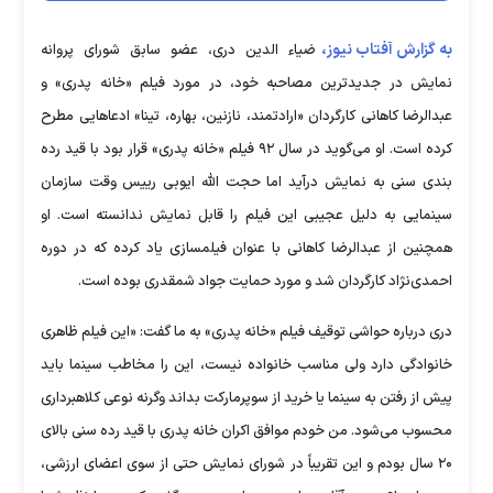
به گزارش آفتاب نیوز،
ضیاء الدین دری، عضو سابق شورای پروانه
نمایش در جدیدترین مصاحبه خود، در مورد فیلم «خانه پدری» و
عبدالرضا کاهانی کارگردان «ارادتمند، نازنین، بهاره، تینا» ادعاهایی مطرح
کرده است. او می‌گوید در سال ۹۲ فیلم «خانه پدری» قرار بود با قید رده
بندی سنی به نمایش درآید اما حجت الله ایوبی رییس وقت سازمان
سینمایی به دلیل عجیبی این فیلم را قابل نمایش ندانسته است. او
همچنین از عبدالرضا کاهانی با عنوان فیلمسازی یاد کرده که در دوره
احمدی‌نژاد کارگردان شد و مورد حمایت جواد شمقدری بوده است.
دری درباره حواشی توقیف فیلم «خانه پدری» به ما گفت: «این فیلم ظاهری
خانوادگی دارد ولی مناسب خانواده نیست، این را مخاطب سینما باید
پیش از رفتن به سینما یا خرید از سوپرمارکت بداند وگرنه نوعی کلاهبرداری
محسوب می‌شود. من خودم موافق اکران خانه پدری با قید رده سنی بالای
۲۰ سال بودم و این تقریباً در شورای نمایش حتی از سوی اعضای ارزشی،