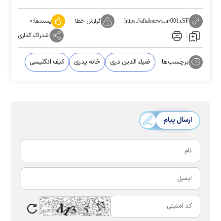
گزارش خطا
پسندها:
۰
https://aftabnews.ir/001xSF
اشتراک گذاری
برچسب‌ها:
ضیاء الدین دری
خانه پدری
کیف انگلیسی
ارسال پیام