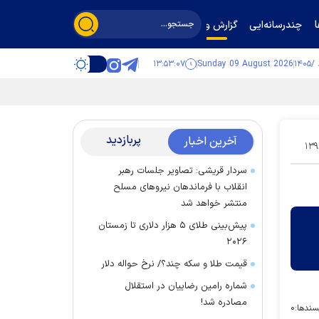
چندرسانه‌ایی
گزارش و گفت‌وگو
۱۳:۵۳:۰۸
Sunday 09 August 2026
پربازدید
آخرین اخبار
۱۳۹
سردار قریشی: تصاویر جلسات رهبر
انقلاب با فرماندهان نیرو‌های مسلح
منتشر خواهد شد
پیش‌بینی طلای ۵ هزار دلاری تا زمستان
۲۰۲۶
قیمت طلا و سکه چند؟/ نرخ حواله دلار
شماره رامین رضاییان در استقلال
مصادره شد!
سندها:
۰