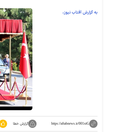
به گزارش آفتاب نیوز،
گزارش خطا
https://aftabnews.ir/001xtG