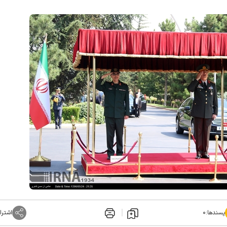
پسندها:
۰
اشترا