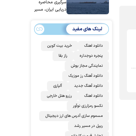
عربستان و
سرگیری محاصره
پاکستان می
دریایی ایران، مسیر
پیوندد
بیش از ۵۰ کشتی را
تغییر داده‌ایم
لینک های مفید
دانلود اهنگ
خرید بیت کوین
پنجره دوجداره
راز بقا
نمایندگی مجاز بوش
دانلود آهنگ رز‌ موزیک
دانلود آهنگ جدید
آلپاری
دانلود اهنگ
رزرو هتل خارجی
نکسو رمزارزی نوآور
مسموم سازی آدرس های ارز دیجیتال
ریپل در مسیر رشد