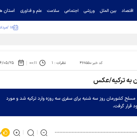
استان ها
اقتصاد
بین الملل
ورزشی
اجتماعی
سلامت
علم و فناوری
۱۸ /مرداد /۱۴۰۵
ا تکذیب کرد
نظرات : ۱
۰۰:۱۱
۶/۰۵/۲۵
کد خبر:۴۶۸۵۵۰
ن به ترکیه/عکس
لح کشورمان روز سه شنبه برای سفری سه روزه وارد ترکیه شد و مورد
 قرار گرفت،
پ