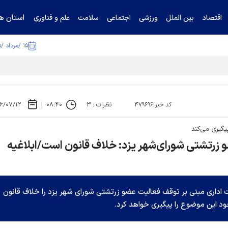
استان ها
اقتصاد
بین الملل
ورزشی
اجتماعی
سلامت
علم و فناوری
۱۵ /مرداد /۱۴۰۵
ا تکذیب کرد
نظرات : ۳
۰۸:۴۰
۶/۰۷/۱۲
کد خبر:۴۷۹۶۹۶
گیری می‌کند
 زرتشتی شورای‌شهر یزد: خلاف قانون است/ابلاغیه
داری مبنی بر توقف فعالیت عضو زرتشتی شورای شهر یزد را خلاف قانون
ود این موضوع را پیگیری خواهد کرد.