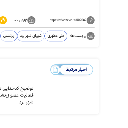
گزارش خطا
https://aftabnews.ir/0020n2
برچسب‌ها:
علی مطهری
شورای شهر یزد
زرتشتی
اخبار مرتبط
توضیح کدخدایی در
فعالیت عضو زرتشت
شهر یزد