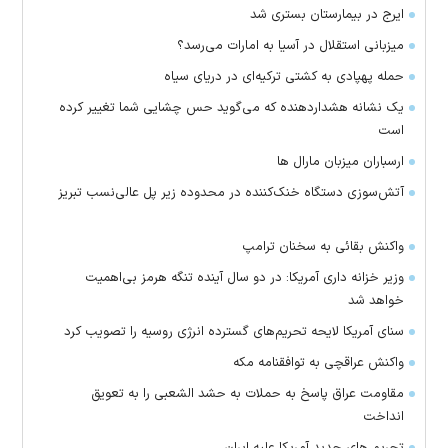
ایرج در بیمارستان بستری شد
میزبانی استقلال در آسیا به امارات می‌رسد؟
حمله پهپادی به کشتی ترکیه‌ای در دریای سیاه
یک نشانه هشداردهنده که می‌گوید حس چشایی شما تغییر کرده
است
ارسباران میزبان مارال ها
آتش‌سوزی دستگاه خنک‌کننده در محدوده زیر پل عالی‌نسب تبریز
واکنش بقائی به سخنان ترامپ
وزیر خزانه داری آمریکا: در دو سال آینده تنگه هرمز بی‌اهمیت
خواهد شد
سنای آمریکا لایحه تحریم‌های گسترده انرژی روسیه را تصویب کرد
واکنش عراقچی به توافقنامه مکه
مقاومت عراق پاسخ به حملات به حشد الشعبی را به تعویق
انداخت
تحریم های جدید آمریکا علیه ایران