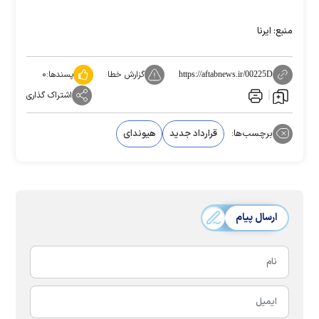
منبع: ایرنا
گزارش خطا
پسندها:
۰
https://aftabnews.ir/00225D
اشتراک گذاری
برچسب‌ها:
قرارداد جدید
هیوندای
ارسال پیام