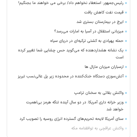
رئیس‌جمهور: استعفاء نخواهم داد/ برخی می خواهند ما بجنگیم!
قیمت نفت کاهش یافت
ایرج در بیمارستان بستری شد
میزبانی استقلال در آسیا به امارات می‌رسد؟
حمله پهپادی به کشتی ترکیه‌ای در دریای سیاه
یک نشانه هشداردهنده که می‌گوید حس چشایی شما تغییر کرده
است
ارسباران میزبان مارال ها
آتش‌سوزی دستگاه خنک‌کننده در محدوده زیر پل عالی‌نسب تبریز
واکنش بقائی به سخنان ترامپ
وزیر خزانه داری آمریکا: در دو سال آینده تنگه هرمز بی‌اهمیت
خواهد شد
سنای آمریکا لایحه تحریم‌های گسترده انرژی روسیه را تصویب کرد
واکنش عراقچی به توافقنامه مکه