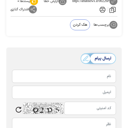
گزارش خطا
پسندها:
۰
https://aftabnews.ir/00226P
اشتراک گذاری
برچسب‌ها:
هک کردن
ارسال پیام