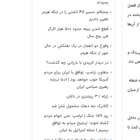
رسیدند
از فصل
سنتکام: مسیر ۴۸ کشتی را در تنگه هرمز
وشند در
تغییر دادیم
 آن‌ها
قطع شدن بیمه حدود ۵۰۰ هزار کارگر
طی پنج سال
وقوع دو انفجار در یک نفتکش در حال
‌رنگ و
عبور از تنگه هرمز
یص داد.
در دیدار الزیدی با بارزانی چه گذشت؟
معاون ترامپ: توافق با ایران برای مردم
آمریکا خوب خواهد بود | ادعا درباره
ه شعله
رهبری سیاسی ایران
ز میان
زلزله ۳.۱ ریشتری در ناغان
کالابرگ سه دهک مشمول شارژ شد
روز ۱۵۹ جنگ | ترامپ: نمی خوام مردم
ر داخل
کشته شوند؛ ترجیح میدم به توافق
کنند تا
برسیم | حمله اسرائیل به لبنان