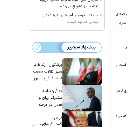
سازمان ملل: طرف‌ها را به مذاکره درباره
تنگه هرمز تشویق می‌کنیم
و یا بو و صدای
جامعه مدرسین: آمریکا بر هیچ عهد و
پیمانی متعهد نیست
 را شنیدند، یا متوجه ترکیدگی و یا شکستگی یک لوله گاز شدند فوراً محل را ترک کرده و از نزدیکترین باجه تلفن یا تلفن همراه با سامانه 125 سازمان
پیشنهاد سردبیر
.
پزشکیان: ارتباط با
 است و
رهبر انقلاب سخت
است / اگر تا امروز
مانده‌ایم، به‌خاطر
ج کامل
بقائی: بیانیه
مردم ایران است
مشترک ایران و
عمان در مرحله
تدوین نهایی
که نبود
ترامپ:
است/ برنامه‌ای
گفت‌و‌گو‌های بسیار
برای سفر به قطر و