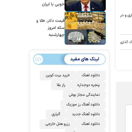
خوبی با ایران
پاکستان نداریم
داشتیم، اما آنها
ی و در
نمی‌خواهند به آن
قیمت دلار، طلا و
اذعان کنند | اگر
سکه امروز
آنها دوباره زیر
چهارشنبه
توافق بزنند، ضربه
۱۴۰۵/۰۵/۱۴
ک گذاری
سختی خواهند
خورد
لینک های مفید
دانلود اهنگ
خرید بیت کوین
پنجره دوجداره
راز بقا
نمایندگی مجاز بوش
دانلود آهنگ رز‌ موزیک
دانلود آهنگ جدید
آلپاری
دانلود اهنگ
رزرو هتل خارجی