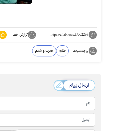
گزارش خطا
https://aftabnews.ir/00229P
برچسب‌ها:
طلبه
ضرب و شتم
ارسال پیام