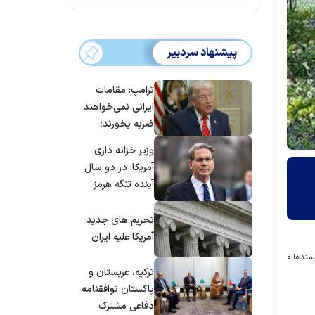
پیشنهاد سردبیر
ترامپ: مقامات
ایرانی نمی‌خواهند
ضربه بخورند؛
می‌خواهند به
وزیر خزانه داری
توافق برسند
آمریکا: در دو سال
آینده تنگه هرمز
بی‌اهمیت خواهد
شد
تحریم های جدید
آمریکا علیه ایران
سندها:
۰
ترکیه، عربستان و
پاکستان توافقنامه
دفاعی مشترک