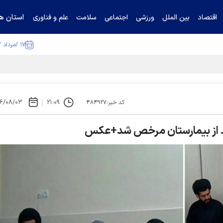
استان ها
اقتصاد
بین الملل
ورزشی
اجتماعی
سلامت
علم و فناوری
۱۷ /مرداد /۱۴۰۵
ا تکذیب کرد
۶/۰۸/۰۳
۲۱:۰۹
کد خبر:۴۸۴۹۲۷
دند از بیمارستان مرخص شد+عکس