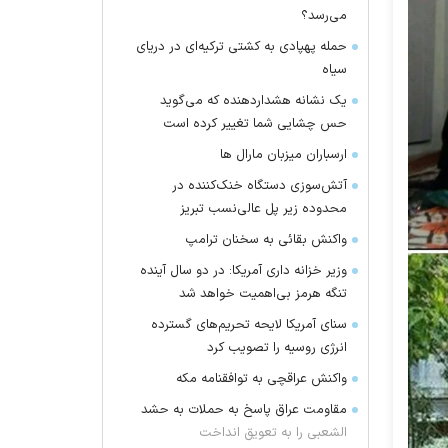
می‌رسد؟
حمله پهپادی به کشتی ترکیه‌ای در دریای
سیاه
یک نشانه هشداردهنده که می‌گوید
حس چشایی شما تغییر کرده است
ارسباران میزبان مارال ها
آتش‌سوزی دستگاه خنک‌کننده در
محدوده زیر پل عالی‌نسب تبریز
واکنش بقائی به سخنان ترامپ
وزیر خزانه داری آمریکا: در دو سال آینده
تنگه هرمز بی‌اهمیت خواهد شد
سنای آمریکا لایحه تحریم‌های گسترده
انرژی روسیه را تصویب کرد
واکنش عراقچی به توافقنامه مکه
مقاومت عراق پاسخ به حملات به حشد
الشعبی را به تعویق انداخت