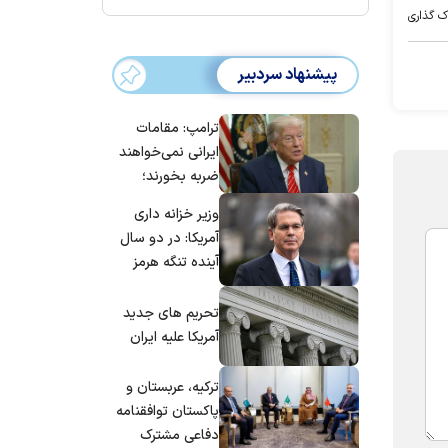
ک گذاری
پیشنهاد سردبیر
ترامپ: مقامات
ایرانی نمی‌خواهند
ضربه بخورند؛
می‌خواهند به
وزیر خزانه داری
توافق برسند
آمریکا: در دو سال
آینده تنگه هرمز
بی‌اهمیت خواهد
شد
تحریم های جدید
آمریکا علیه ایران
ترکیه، عربستان و
پاکستان توافقنامه
دفاعی مشترک