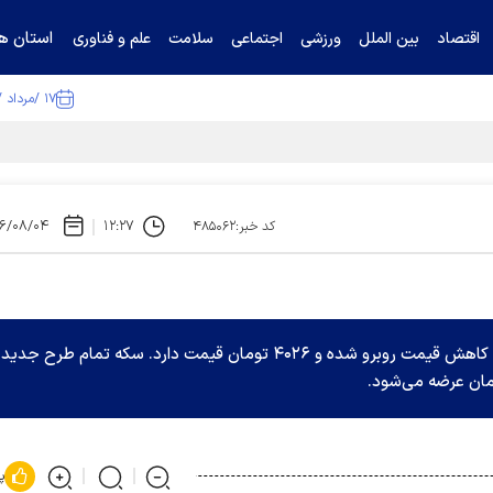
استان ها
اقتصاد
بین الملل
ورزشی
اجتماعی
سلامت
علم و فناوری
۱۷ /مرداد /۱۴۰۵
ا تکذیب کرد
۶/۰۸/۰۴
۱۲:۲۷
کد خبر:۴۸۵۰۶۲
دلار آمریکا برخلاف روند افزایشی روز گذشته اندکی با کاهش قیمت روبرو شده و ۴۰۲۶ تومان قیمت دارد. سکه تمام طرح جد
پ