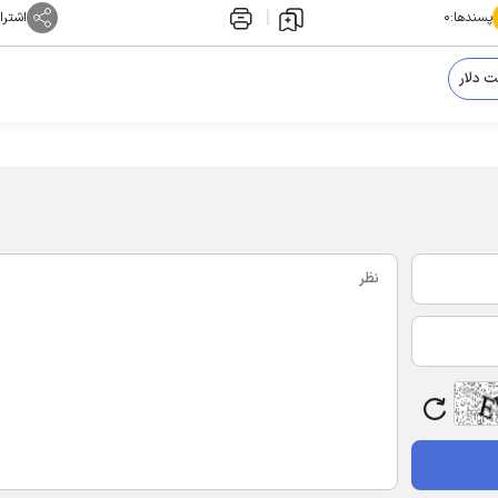
پسندها:
۰
اشترا
 دلار