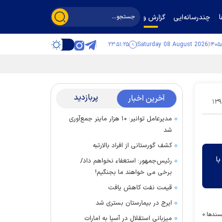
چندرسانه‌ایی
گزارش و گفت‌وگو
۲۳:۵۱:۲۵
Saturday 08 August 2026
پربازدید
آخرین اخبار
۱۳۹
مدیرعامل توانیر: ۱۰ هزار ماینر جمع‌آوری
شد
کشف گورستانی از افراد بالارتبه
ید با
رئیس‌جمهور: استعفاء نخواهم داد/
برخی می خواهند ما بجنگیم!
قیمت نفت کاهش یافت
ایرج در بیمارستان بستری شد
سندها:
۰
میزبانی استقلال در آسیا به امارات