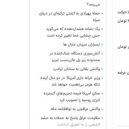
می‌رسد؟
 هم با حرکت
حمله پهپادی به کشتی ترکیه‌ای در دریای
سیاه
افزایشی روبرو شده و به ۵۳۷۹ تومان رسیده است. از سوی دیگر لیر ترکیه ۱۱۱۱ تومان و یوان چین ۶۳۵ تومان قیمت دارند. همچنین دلار مبادله ای ۳۴۴۸ تومان
یک نشانه هشداردهنده که می‌گوید
حس چشایی شما تغییر کرده است
ارسباران میزبان مارال ها
۶ هزار تومان و ربع سکه ۳۷۱ هزار تومان در بازار آزاد عرضه می شوند. همچنین سکه گرمی ۲۵۲ هزار تومان
آتش‌سوزی دستگاه خنک‌کننده در
محدوده زیر پل عالی‌نسب تبریز
واکنش بقائی به سخنان ترامپ
گرم طلای ۱۸ عیار ۱۲۲ هزار و ۷۲۸ تومان قیمت دارد و مثقال طلا ۵۳۱ هزار و ۸۰۰ تومان عرضه
وزیر خزانه داری آمریکا: در دو سال آینده
تنگه هرمز بی‌اهمیت خواهد شد
سنای آمریکا لایحه تحریم‌های گسترده
انرژی روسیه را تصویب کرد
واکنش عراقچی به توافقنامه مکه
مقاومت عراق پاسخ به حملات به حشد
الشعبی را به تعویق انداخت