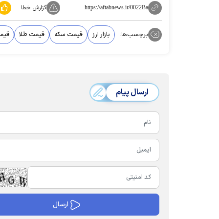
گزارش خطا
https://aftabnews.ir/0022Ba
برچسب‌ها:
بازار ارز
قیمت سکه
قیمت طلا
قیمت
ارسال پیام