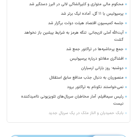
محکوم مالی متواری و کثیرالشاکی لالی در البرز دستگیر شد
پرسپولیس با ۱۱ گل، آماده لیگ برتر شد
جلسه کمیسیون اقتصاد هیئت دولت برگزار شد
آیت‌الله آملی لاریجانی: تنگه هرمز به شرایط پیشین باز نخواهد
گشت
جمع پرحاشیه‌ها در تراکتور جمع شد
افشاگری مغانلو درباره پرسپولیس
دوشنبه؛ روز بارانی ارسباران
منصوریان به دنبال جذب مدافع سابق استقلال
‌نمی‌خواستند نکونام به تراکتور برود
رئیس سیمافیلم: آمار مخاطبان سریال‌های تلویزیونی ناامیدکننده
نیست
بابک حمیدیان و الناز ملک در یک سریال جدید