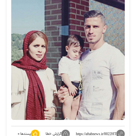
گزارش خطا
پسندها:
۰
https://aftabnews.ir/0022HT