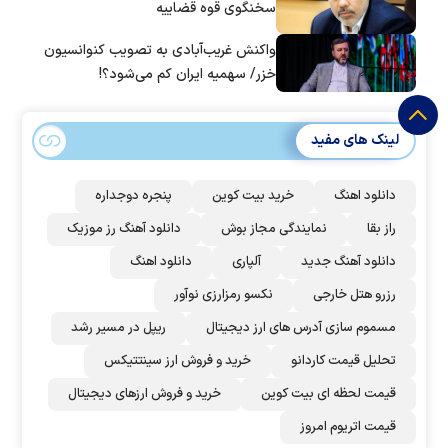
سخنگوی قوه قضاییه
واکنش غریب‌آبادی به تصویب کنوانسیون
خزر/ سهمیه ایران کم می‌شود؟!
لینک های مفید
دانلود اهنگ
خرید بیت کوین
پنجره دوجداره
راز بقا
نمایندگی مجاز بوش
دانلود آهنگ رز‌ موزیک
دانلود آهنگ جدید
آلپاری
دانلود اهنگ
رزرو هتل خارجی
نکسو رمزارزی نوآور
مسموم سازی آدرس های ارز دیجیتال
ریپل در مسیر رشد
تحلیل قیمت کاردانو
خرید و فروش ارز سینتتیکس
قیمت لحظه ای بیت کوین
خرید و فروش ارزهای دیجیتال
قیمت اتریوم امروز