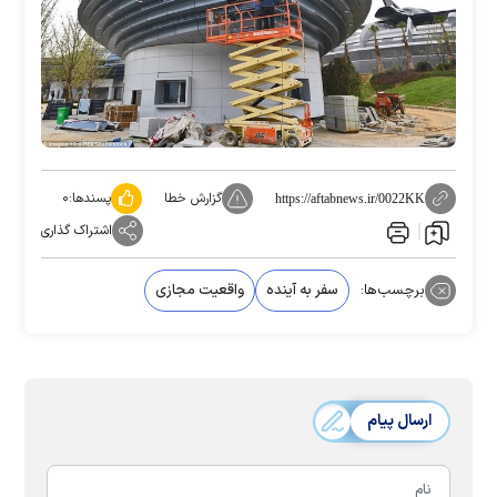
گزارش خطا
پسندها:
۰
https://aftabnews.ir/0022KK
اشتراک گذاری
برچسب‌ها:
سفر به آینده
واقعیت مجازی
ارسال پیام