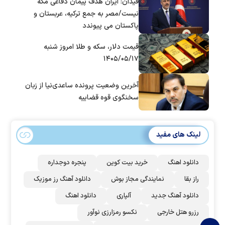
فیدان: ایران هدف پیمان دفاعی مکه
نیست/مصر به جمع ترکیه، عربستان و
پاکستان می پیوندد
قیمت دلار، سکه و طلا امروز شنبه
۱۴۰۵/۰۵/۱۷
آخرین وضعیت پرونده ساعدی‌نیا از زبان
سخنگوی قوه قضاییه
لینک های مفید
دانلود اهنگ
خرید بیت کوین
پنجره دوجداره
راز بقا
نمایندگی مجاز بوش
دانلود آهنگ رز‌ موزیک
دانلود آهنگ جدید
آلپاری
دانلود اهنگ
رزرو هتل خارجی
نکسو رمزارزی نوآور