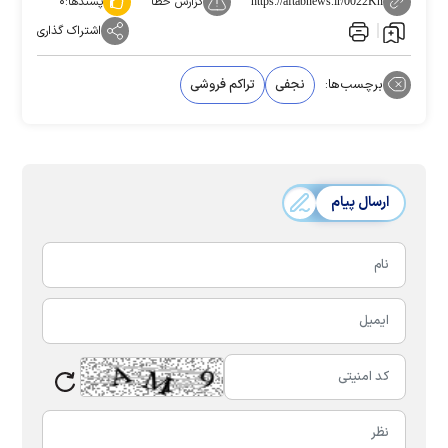
گزارش خطا
پسندها:
۰
https://aftabnews.ir/0022Kn
اشتراک گذاری
برچسب‌ها:
نجفی
تراکم فروشی
ارسال پیام