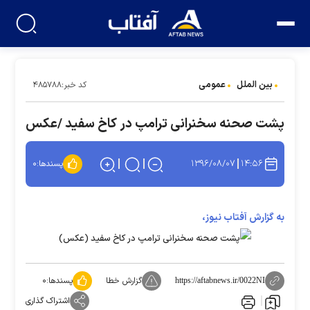
بین الملل
عمومی
کد خبر:۴۸۵۷۸۸
پشت صحنه سخنرانی ترامپ در کاخ سفید /عکس
۱۳۹۶/۰۸/۰۷
۱۴:۵۶
پسندها:
۰
به گزارش آفتاب نیوز،
گزارش خطا
پسندها:
۰
https://aftabnews.ir/0022NI
اشتراک گذاری