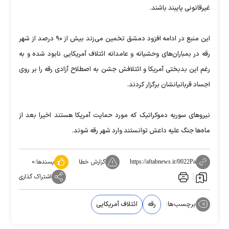
غیرقانونی پایبند باشند.
این منبع در ادامه افزود دمشق تخمین می‌زند بیش از ۹۰ درصد از شهر
رقه در بمباران‌های وحشیانه و عامدانه ائتلاف آمریکایی نابود شده و به
رغم این بدبختی آمریکا و ائتلافش جشن به اصطلاح آزادی رقه را بر روی
اجساد قربانیانشان برگزار کردند.
نیروهای سوریه دموکراتیک که مورد حمایت آمریکا هستند اخیرا بعد از
ماه‌ها جنگ علیه داعش توانستند وارد شهر رقه شوند.
گزارش خطا
پسندها:
۰
https://aftabnews.ir/0022Pa
اشتراک گذاری
برچسب‌ها:
رقه
ائتلاف آمریکایی