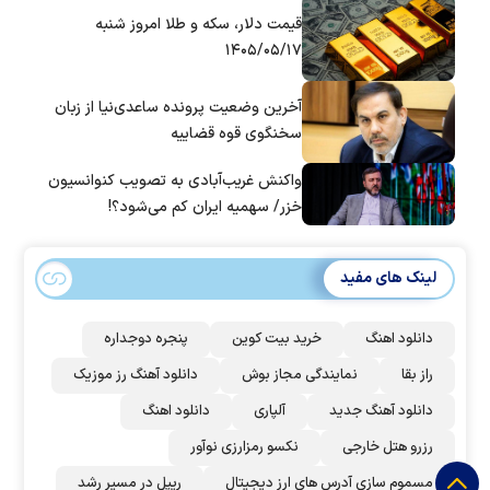
قیمت دلار، سکه و طلا امروز شنبه
۱۴۰۵/۰۵/۱۷
آخرین وضعیت پرونده ساعدی‌نیا از زبان
سخنگوی قوه قضاییه
واکنش غریب‌آبادی به تصویب کنوانسیون
خزر/ سهمیه ایران کم می‌شود؟!
لینک های مفید
دانلود اهنگ
خرید بیت کوین
پنجره دوجداره
راز بقا
نمایندگی مجاز بوش
دانلود آهنگ رز‌ موزیک
دانلود آهنگ جدید
آلپاری
دانلود اهنگ
رزرو هتل خارجی
نکسو رمزارزی نوآور
مسموم سازی آدرس های ارز دیجیتال
ریپل در مسیر رشد