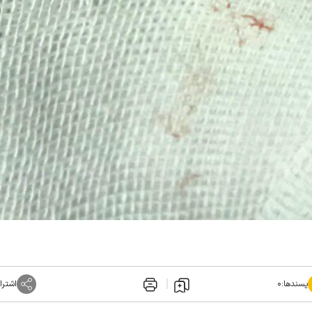
پسندها:
۰
اشترا