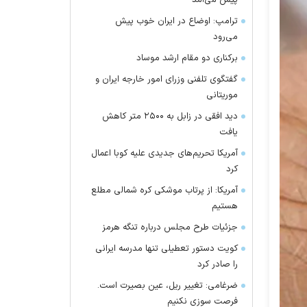
پیش می‌آمد
ترامپ: اوضاع در ایران خوب پیش
می‌رود
برکناری دو مقام ارشد موساد
گفتگوی تلفنی وزرای امور خارجه ایران و
موریتانی
دید افقی در زابل به ۲۵۰۰ متر کاهش
یافت
آمریکا تحریم‌های جدیدی علیه کوبا اعمال
کرد
آمریکا: از پرتاب موشکی کره شمالی مطلع
هستیم
جزئیات طرح مجلس درباره تنگه هرمز
کویت دستور تعطیلی تنها مدرسه ایرانی
را صادر کرد
ضرغامی: تغییر ریل، عین بصیرت است.
فرصت سوزی نکنیم