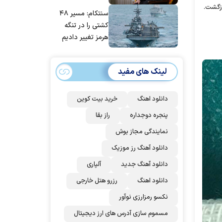
مانده‌ایم، به‌خاطر
ازگشت.
سنتکام: مسیر ۴۸
مردم ایران است
کشتی را در تنگه
هرمز تغییر دادیم
لینک های مفید
دانلود اهنگ
خرید بیت کوین
پنجره دوجداره
راز بقا
نمایندگی مجاز بوش
دانلود آهنگ رز‌ موزیک
دانلود آهنگ جدید
آلپاری
دانلود اهنگ
رزرو هتل خارجی
نکسو رمزارزی نوآور
مسموم سازی آدرس های ارز دیجیتال