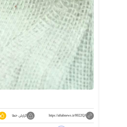
گزارش خطا
https://aftabnews.ir/0022QJ