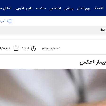
استان ها
اقتصاد
بین الملل
ورزشی
اجتماعی
سلامت
علم و فناوری
۱۶ /مرداد /۱۴۰۵
ا تکذیب کرد
۶/۰۸/۰۸
۱۲:۳۴
کد خبر:۴۸۵۹۷۵
 بیمار +عکس