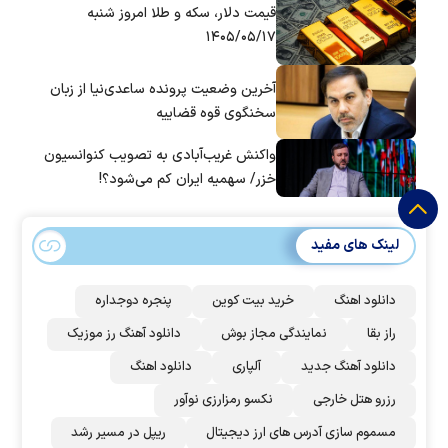
قیمت دلار، سکه و طلا امروز شنبه
۱۴۰۵/۰۵/۱۷
آخرین وضعیت پرونده ساعدی‌نیا از زبان
سخنگوی قوه قضاییه
واکنش غریب‌آبادی به تصویب کنوانسیون
خزر/ سهمیه ایران کم می‌شود؟!
لینک های مفید
دانلود اهنگ
خرید بیت کوین
پنجره دوجداره
راز بقا
نمایندگی مجاز بوش
دانلود آهنگ رز‌ موزیک
دانلود آهنگ جدید
آلپاری
دانلود اهنگ
رزرو هتل خارجی
نکسو رمزارزی نوآور
مسموم سازی آدرس های ارز دیجیتال
ریپل در مسیر رشد