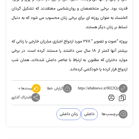
قدرت بود. برخی متخصصان و روان‌شناسی معتقدند که تشکیل گردان
الخنساء به عنوان روزنه ای برای برخی زنان محسوب می شود که به دنبال
تسلط بر زنان دیگر هستند.
پروژه "صوت و تصویر " ۲۷۸ مورد ازدواج اجباری مبارزان خارجی با زنانی که
بیشتر آنها کمتر از ۱۸ سال سن داشتند را مستند کرده است. در برخی
موارد دختران که مظنون به ارتباط با عناصر داعش شده‌اند، همان شب
ازدواج فرار کرده یا خودکشی کرده‌اند.
گزارش خطا
پسندها:
۰
https://aftabnews.ir/0022Qy
اشتراک گذاری
برچسب‌ها:
داعش
زنان داعش