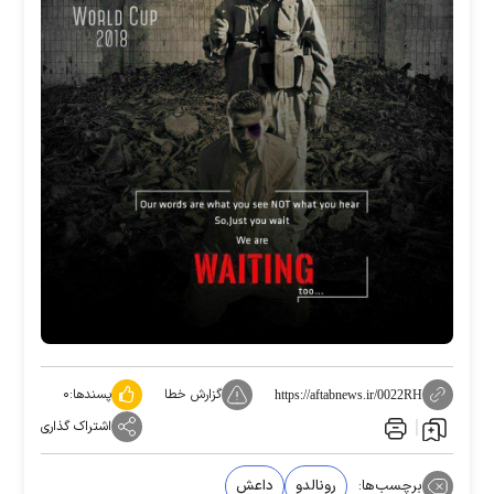
گزارش خطا
پسندها:
۰
https://aftabnews.ir/0022RH
اشتراک گذاری
برچسب‌ها:
رونالدو
داعش