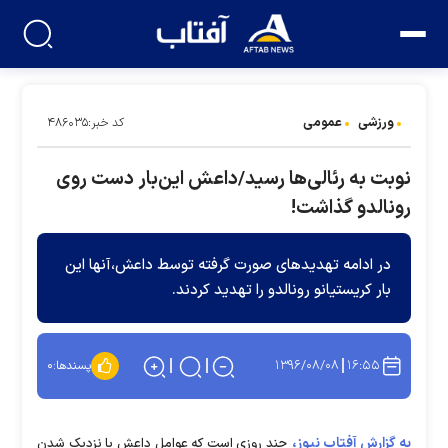
ورزشی
عمومی
کد خبر:۴۸۶۰۳۵
نوبت به رئالی‌ها رسید/داعش این‌بار دست روی
رونالدو گذاشت!
در ادامه تهدیدهای صورت گرفته توسط داعش،آنها این
بار کریستیانو رونالدو را تهدید کردند.
۱۳۹۶/۰۸/۰۸
۱۶:۵۵
پسندها:
۰
به گزارش آفتاب نیوز،
چند روزی است که عوامل داعش با نزدیک شدن