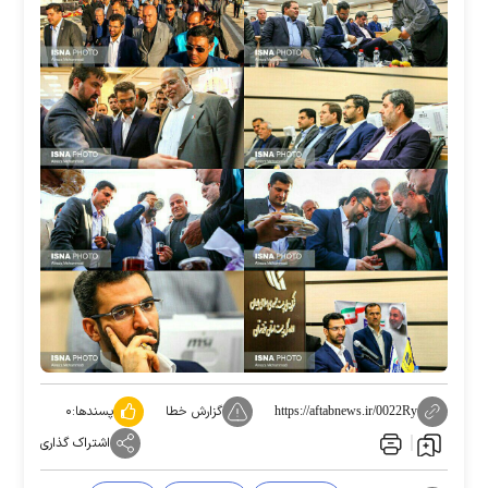
گزارش خطا
پسندها:
۰
https://aftabnews.ir/0022Ry
اشتراک گذاری