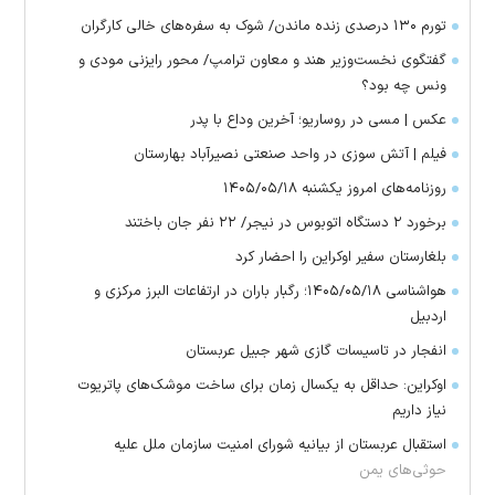
تورم ۱۳۰ درصدی زنده ماندن/ شوک به سفره‌های خالی کارگران
گفتگوی نخست‌وزیر هند و معاون ترامپ/ محور رایزنی مودی و
ونس چه بود؟
عکس | مسی در روساریو؛ آخرین وداع با پدر
فیلم | آتش سوزی در واحد صنعتی نصیرآباد بهارستان
روزنامه‌های امروز یکشنبه ۱۴۰۵/۰۵/۱۸
برخورد ۲ دستگاه اتوبوس در نیجر/ ۲۲ نفر جان باختند
بلغارستان سفیر اوکراین را احضار کرد
هواشناسی ۱۴۰۵/۰۵/۱۸؛ رگبار باران در ارتفاعات البرز مرکزی و
اردبیل
انفجار در تاسیسات گازی شهر جبیل عربستان
اوکراین: حداقل به یکسال زمان برای ساخت موشک‌های پاتریوت
نیاز داریم
استقبال عربستان از بیانیه شورای امنیت سازمان ملل علیه
حوثی‌های یمن