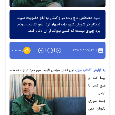
سید مصطفی تاج زاده در واکنش به لغو عضویت سپنتا
نیکنام در شورای شهر یزد، اظهار کرد: لغو انتخاب مردم
یزد چیزی نیست که کسی بتواند از آن دفاع کند.
۱۳۹۶/۰۸/۰۹
۱۲:۱۶
پسندها:
۰
به گزارش آفتاب نیوز،
این فعال سیاسی افزود: امور باید در جامعه نظم
پیدا کند و
هیچ کسی یا
نهادی از
جمله شورای
نگهبان نمی