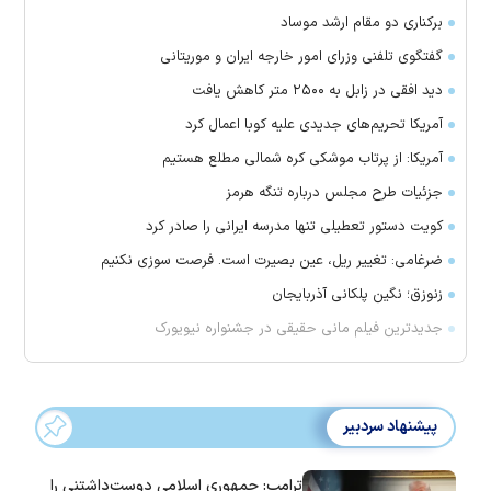
برکناری دو مقام ارشد موساد
گفتگوی تلفنی وزرای امور خارجه ایران و موریتانی
دید افقی در زابل به ۲۵۰۰ متر کاهش یافت
آمریکا تحریم‌های جدیدی علیه کوبا اعمال کرد
آمریکا: از پرتاب موشکی کره شمالی مطلع هستیم
جزئیات طرح مجلس درباره تنگه هرمز
کویت دستور تعطیلی تنها مدرسه ایرانی را صادر کرد
ضرغامی: تغییر ریل، عین بصیرت است. فرصت سوزی نکنیم
زنوزق؛ نگین پلکانی آذربایجان
جدیدترین فیلم مانی حقیقی در جشنواره نیویورک
پیشنهاد سردبیر
ترامپ: جمهوری اسلامی دوست‌داشتنی را