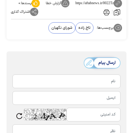
گزارش خطا
پسندها:
۰
https://aftabnews.ir/0022Tz
اشتراک گذاری
برچسب‌ها:
تاج زاده
شورای نگهبان
ارسال پیام