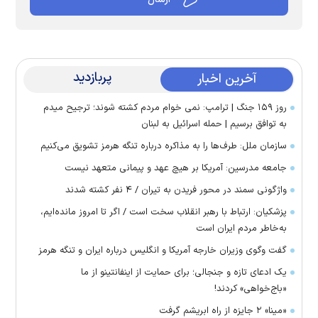
پربازدید
آخرین اخبار
روز ۱۵۹ جنگ | ترامپ: نمی خوام مردم کشته شوند؛ ترجیح میدم
به توافق برسیم | حمله اسرائیل به لبنان
سازمان ملل: طرف‌ها را به مذاکره درباره تنگه هرمز تشویق می‌کنیم
جامعه مدرسین: آمریکا بر هیچ عهد و پیمانی متعهد نیست
واژگونی سمند در محور فریدن به تیران / ۴ نفر کشته شدند
پزشکیان: ارتباط با رهبر انقلاب سخت است / اگر تا امروز مانده‌ایم،
به‌خاطر مردم ایران است
گفت وگوی وزیران خارجه آمریکا و انگلیس درباره ایران و تنگه هرمز
یک ادعای تازه و جنجالی؛ برای حمایت از اینفانتینو از ما
«باج‌خواهی» کردند!
«مینا» ۲ جایزه از راه ابریشم گرفت