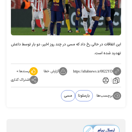
این اتفاقات در حالی رخ داد که مسی در چند روز اخیر، دو بار توسط داعش
تهدید شده است.
گزارش خطا
پسندها:
۰
https://aftabnews.ir/0022YD
اشتراک گذاری
برچسب‌ها:
بارسلونا
مسی
ارسال پیام