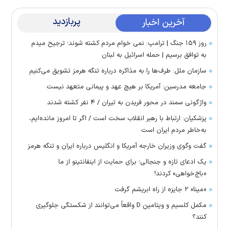
پربازدید
آخرین اخبار
روز ۱۵۹ جنگ | ترامپ: نمی خوام مردم کشته شوند؛ ترجیح میدم
به توافق برسیم | حمله اسرائیل به لبنان
سازمان ملل: طرف‌ها را به مذاکره درباره تنگه هرمز تشویق می‌کنیم
جامعه مدرسین: آمریکا بر هیچ عهد و پیمانی متعهد نیست
واژگونی سمند در محور فریدن به تیران / ۴ نفر کشته شدند
پزشکیان: ارتباط با رهبر انقلاب سخت است / اگر تا امروز مانده‌ایم،
به‌خاطر مردم ایران است
گفت وگوی وزیران خارجه آمریکا و انگلیس درباره ایران و تنگه هرمز
یک ادعای تازه و جنجالی؛ برای حمایت از اینفانتینو از ما
«باج‌خواهی» کردند!
«مینا» ۲ جایزه از راه ابریشم گرفت
مکمل کلسیم و ویتامین D واقعاً می‌توانند از شکستگی جلوگیری
کنند؟