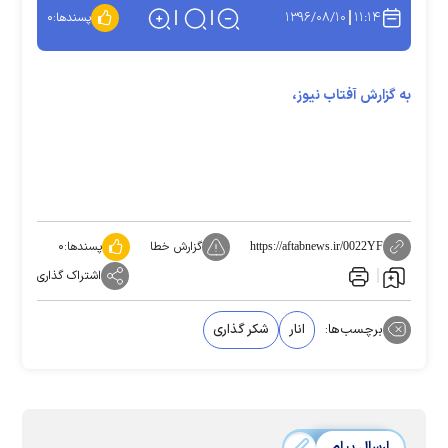
۱۳۹۶/۰۸/۱۰
۱۱:۱۴
پسندها:
۰
به گزارش آفتاب نیوز،
گزارش خطا
پسندها:
۰
https://aftabnews.ir/0022YF
اشتراک گذاری
برچسب‌ها:
انار
شکر گذاری
ارسال پیام