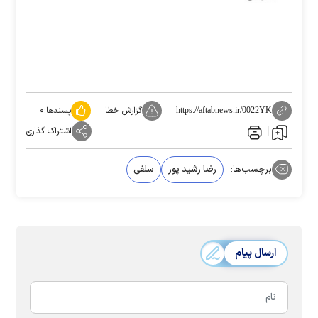
گزارش خطا
پسندها:
۰
https://aftabnews.ir/0022YK
اشتراک گذاری
برچسب‌ها:
رضا رشید پور
سلفی
ارسال پیام