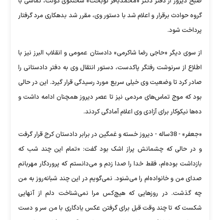
صبح دیروز از دفتر دکتر «محمدباقر نوبخت» سخنگوی دولت، تماسی با
گروه حوادث برقرار و اعلام شد با دستور وی، مقرر شد بدهکاری مرد گرفتار
پرداخت شود.
از سوی دیگر «حاجی رضا شاکرمی» دادستان عمومی و انقلاب البرز نیز با
اطلاع از سرنوشت رفتگر پاکدست، دستور انتقال وی به دفتر دادستانی را
صادر کرد تا وضعیت وی خیلی سریع مورد رسیدگی قرار گیرد. این در حالی
بود که موج تماس‌های مردمی نیز تا عصر دیروز همچنان ادامه داشت و
ده‌ها نیکوکار برای آزادی وی اعلام آمادگی کردند.
«جعفر» - 38‌ساله - دیروز خسته و غمگین در برابر دادستان کرج قرار گرفت
و در حالی که چشمانش پر‌از اشک بود گفت: «تمام این چند شب که
بازداشت بوده‌ام، فقط خدا را صدا زدم و می‌دانستم که پروردگار مهربانم
صدای من و خانواده‌ام را می‌شنود. نمی‌گویم در این چند شبانه‌روز به من
چه گذشت. در روزهایی که هیچ‌کس مرا نمی‌شناخت دلم از آنهایی
شکست که تا چند وقت قبل برای گرفتن عکس‌ یادگاری با من سر و دست