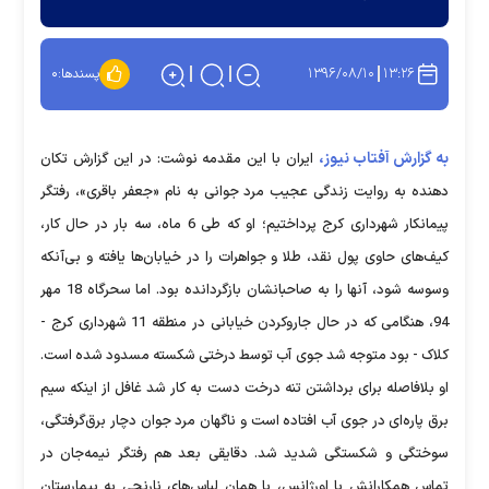
۱۳۹۶/۰۸/۱۰
۱۳:۲۶
پسندها:
۰
به گزارش آفتاب نیوز،
ایران با این مقدمه نوشت: در این گزارش تکان
دهنده به روایت زندگی عجیب مرد جوانی به‌ نام «جعفر باقری»، رفتگر
پیمانکار شهرداری کرج پرداختیم؛ او که طی 6 ماه، سه بار در حال کار،
کیف‌های حاوی پول نقد، طلا و جواهرات را در خیابان‌ها یافته و بی‌آنکه
وسوسه شود، آنها را به صاحبانشان بازگردانده بود. اما سحرگاه 18 مهر
94، هنگامی که در حال جاروکردن خیابانی در منطقه 11 شهرداری کرج -
کلاک - بود متوجه شد جوی آب توسط درختی شکسته مسدود شده است.
او بلافاصله برای برداشتن تنه درخت دست به کار شد غافل از اینکه سیم
برق پاره‌ای در جوی آب افتاده است و ناگهان مرد جوان دچار برق‌گرفتگی،
سوختگی و شکستگی شدید شد. دقایقی بعد هم رفتگر نیمه‌جان در
تماس همکارانش با اورژانس، با همان لباس‌های نارنجی به بیمارستان