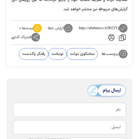
گزارش‌های مربوطه نیز منتشر خواهد شد.
گزارش خطا
پسندها:
۰
https://aftabnews.ir/0022Yj
اشتراک گذاری
برچسب‌ها:
سخنگوی دولت
نوبخت
رفتگر پاکدست
ارسال پیام