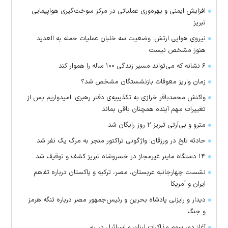
افزایش ایمنی و بهره‌وری عملیاتی در مرکز سوخت‌گیری هواپیمایی
تبریز
نیروی هوایی ارتش: وضعیت سه خلبان عملیات حمله به العدید
هنوز مشخص نیست
۶ نشانه که می‌تواند مسیر زندگی ۱۰۰ ساله را هموار کند
زمان واریز معوقات بازنشستگان مشخص شد؟
واکنش محمدباقر خرازی به تکذیبیه‌ی دفتر رهبری؛ امیدواریم پس از
تغییرات مهم آینده همچنان باقی بماند
مترو و بی‌آرتی تبریز ۲ روز رایگان شد
حادثه تلخ در ورزقان؛ واژگونی تراکتور منجر به مرگ یک نفر شد
۱۴ دستگاه ماینر غیرمجاز در خسروشاه تبریز کشف و توقیف شد
نشست چهارجانبه عربستان، مصر، ترکیه و پاکستان درباره تفاهم
ایران و آمریکا
دیدار و رایزنی پادشاه بحرین و رئیس‌جمهور مصر درباره تنگه هرمز
و جنگ
آغاز دور سوم مذاکرات لبنان و اسرائیل در رم