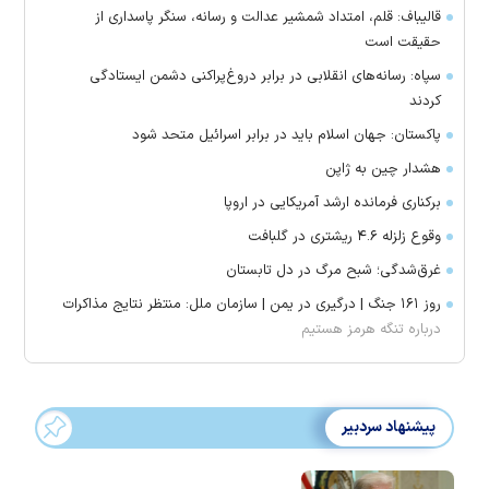
قالیباف: قلم، امتداد شمشیر عدالت و رسانه، سنگر پاسداری از
حقیقت است
سپاه: رسانه‌های انقلابی در برابر دروغ‌پراکنی دشمن ایستادگی
کردند
پاکستان: جهان اسلام باید در برابر اسرائیل متحد شود
هشدار چین به ژاپن
برکناری فرمانده ارشد آمریکایی در اروپا
وقوع زلزله ۴.۶ ریشتری در گلبافت
غرق‌شدگی؛ شبح مرگ در دل تابستان
روز ۱۶۱ جنگ | درگیری در یمن | سازمان ملل: منتظر نتایج مذاکرات
درباره تنگه هرمز هستیم
پیشنهاد سردبیر