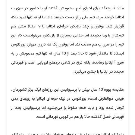
ماند تا بجنگد برای احیای تیم محبوبش. گفتند او با حضور در سری ب
ایتالیا خواهد مرد، تیم ملی را از دست خواهد داد اما او نه تنها نمرد بلکه
قوی‌تر شد. بوفون و چند بازیکن حرفه‌ای ایتالیا با 9 امتیاز منفی هم
تیم‌شان را رها نکردند اما جدایی بسیاری از بازیکنان می‌توانست کار این
تیم را در سری ب هم سخت کند اما بوفون یک تنه درون دروازه یوونتوس
ایستاد تا ماندگار شود تا حالا بعد از 10 سال نه تنها تیم محبوبش را به
سری آ ایتالیا رسانده، بلکه غرق در شادی بردهای اروپایی است و قهرمانی
مجدد در ایتالیا را جشن می‌گیرد.
مقایسه یووه 10 سال پیش با پرسپولیس این روزهای لیگ برتر کشورمان،
قیاس مع‌الفارقی است؛ یوونتوس در لیگ حرفه‌ای ایتالیا به روزهای بدی
گرفتار شده بود و باید طعم سقوط را می‌چشید اما پرسپولیس بعد از
قهرمانی فصل گذشته حالا باز هم در کورس قهرمانی است.
بازیکنان ایتالیا همان زمان قراردادهای حرفه‌ای داشتند و جدایی بازیکنان